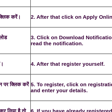
्लिक करें।
2. After that click on Apply Onli
नलोड
3. Click on Download Notificatio
read the notification.
ं।
4. After that register yourself.
न पर क्लिक करें
5. To register, click on registrat
and enter your details.
कर लिया है तो
6. If you have already registere