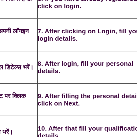
click on login.
 अपनी लॉगइन
7. After clicking on Login, fill yo
login details.
8. After login, fill your personal
 डिटेल्स भरें।
details.
स्ट पर क्लिक
9. After filling the personal detai
click on Next.
10. After that fill your qualificat
 भरें।
details.