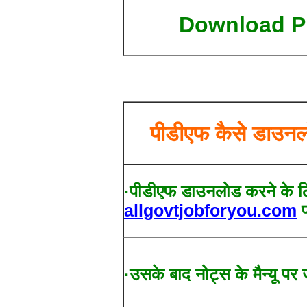
Download 
पीडीएफ कैसे डाउनल
·पीडीएफ डाउनलोड करने के ल
allgovtjobforyou.com
प
·उसके बाद नोट्स के मैन्यू पर 