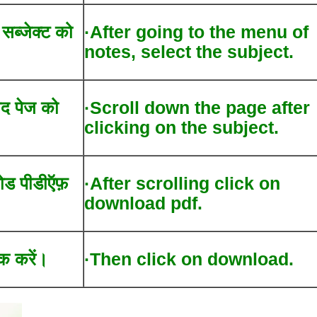
द सब्जेक्ट को
·After going to the menu of
notes, select the subject.
ाद पेज को
·Scroll down the page after
clicking on the subject.
लोड पीडीऍफ़
·After scrolling click on
download pdf.
क करें।
·Then click on download.