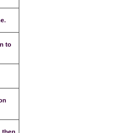
ne.
n to
ion
d then