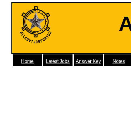
A
Home
Latest Jobs
Answer Key
Notes