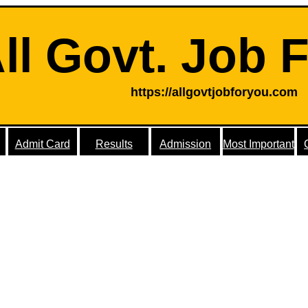
ll Govt. Job 
https://allgovtjobforyou.com
Admit Card
Results
Admission
Most Important