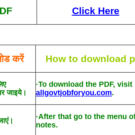
PDF
Click Here
ोड करें
How to download p
िए
·To download the PDF, visit
र जाइये।
allgovtjobforyou.com
.
·After that go to the menu o
जाएं।
notes.