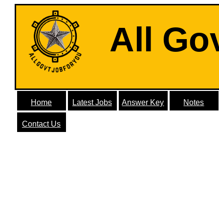
All Go
Home
Latest Jobs
Answer Key
Notes
Contact Us