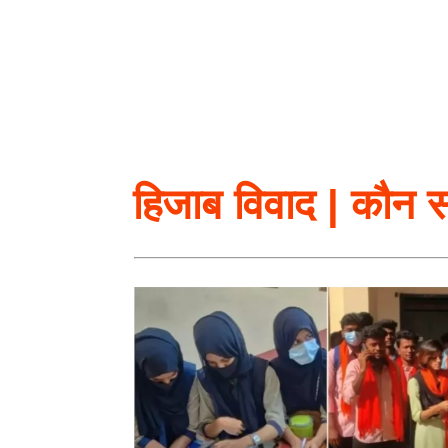
हिजाब विवाद | कौन स