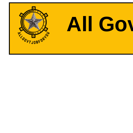
All Go