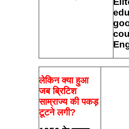
Eli
edu
goo
cou
Eng
लेकिन क्या हुआ
जब ब्रिटिश
साम्राज्य की पकड़
टूटने लगी?