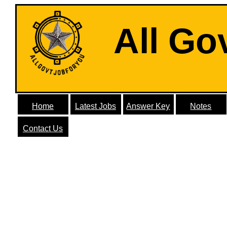
All Go
Home
Latest Jobs
Answer Key
Notes
Contact Us