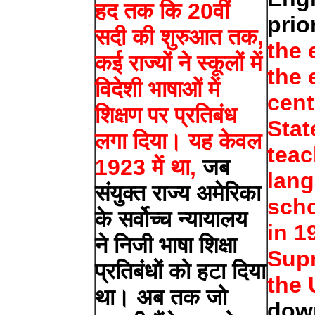
हद तक कि 20वीं
prio
सदी की शुरुआत तक,
the 
कई राज्यों ने स्कूलों में
the 
विदेशी भाषाओं में
cent
शिक्षण पर प्रतिबंध
Sta
लगा दिया। यह केवल
teac
1923 में था,
जब
lang
संयुक्त राज्य अमेरिका
scho
के सर्वोच्च न्यायालय
in 1
ने निजी भाषा शिक्षा
Sup
प्रतिबंधों को हटा दिया
the 
था। अब तक जो
down