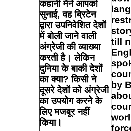
कहानी मैंने आपको
lan
सुनाई, वह ब्रिटेन
rest
द्वारा उपनिवेशित देशों
stor
में बोली जाने वाली
till
अंग्रेजी की व्याख्या
Engl
करती है। लेकिन
spok
दुनिया के बाकी देशों
coun
का क्या? किसी ने
by B
दूसरे देशों को अंग्रेजी
abou
का उपयोग करने के
coun
लिए मजबूर नहीं
wor
किया।
forc