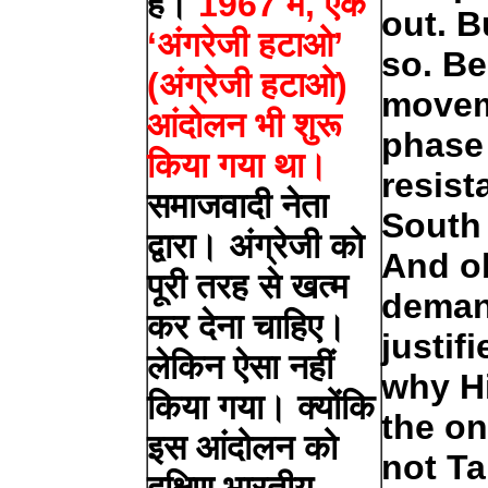
है।
1967 में, एक
out. B
‘अंगरेजी हटाओ’
so. Be
(अंग्रेजी हटाओ)
movem
आंदोलन भी शुरू
phase 
किया गया था।
resist
समाजवादी नेता
South 
द्वारा। अंग्रेजी को
And ob
पूरी तरह से खत्म
deman
कर देना चाहिए।
justif
लेकिन ऐसा नहीं
why H
किया गया। क्योंकि
the o
इस आंदोलन को
not T
दक्षिण भारतीय