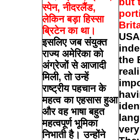
but 
स्पेन, नीदरलैंड,
port
लेकिन बड़ा हिस्सा
Brit
ब्रिटेन का था।
USA 
इसलिए जब संयुक्त
ind
राज्य अमेरिका को
the 
अंग्रेजों से आजादी
real
मिली, तो उन्हें
impo
राष्ट्रीय पहचान के
havi
महत्व का एहसास हुआ
iden
और वह भाषा बहुत
lang
महत्वपूर्ण भूमिका
very
निभाती है। उन्होंने