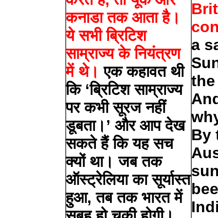
Bri
कनाडा तक आता है।
con
ये सभी ब्रिटिश
a s
साम्राज्य के नियंत्रण
Sun
में थे।
एक कहावत थी
the
कि ‘ब्रिटिश साम्राज्य
And
पर कभी सूरज नहीं
why
डूबता।’ और आप देख
By 
सकते हैं कि यह सच
Aus
क्यों था। जब तक
sun
ऑस्ट्रेलिया का सूर्यास्त
bee
हुआ, तब तक भारत में
Ind
सुबह हो चुकी होगी।