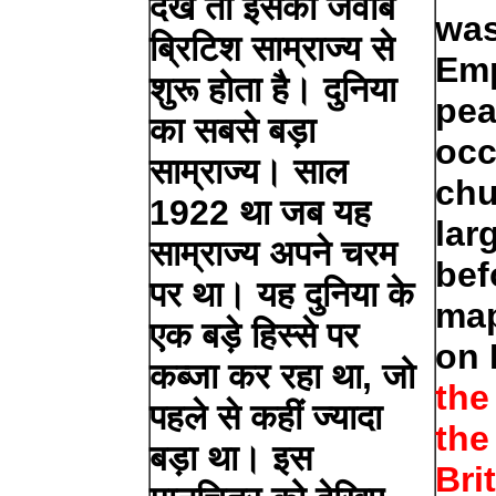
देखें तो इसका जवाब
was
ब्रिटिश साम्राज्य से
Emp
शुरू होता है। दुनिया
pea
का सबसे बड़ा
occ
साम्राज्य। साल
chu
1922 था जब यह
lar
साम्राज्य अपने चरम
bef
पर था। यह दुनिया के
map
एक बड़े हिस्से पर
on 
कब्जा कर रहा था, जो
the
पहले से कहीं ज्यादा
the
बड़ा था। इस
Bri