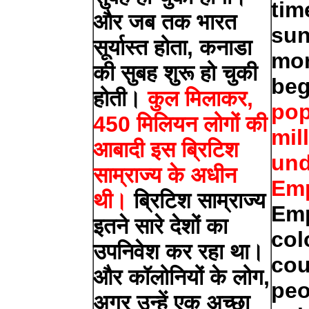
tim
और जब तक भारत
sun
सूर्यास्त होता, कनाडा
mor
की सुबह शुरू हो चुकी
be
होती।
कुल मिलाकर,
pop
450 मिलियन लोगों की
mil
आबादी इस ब्रिटिश
und
साम्राज्य के अधीन
Emp
थी।
ब्रिटिश साम्राज्य
Emp
इतने सारे देशों का
col
उपनिवेश कर रहा था।
cou
और कॉलोनियों के लोग,
peo
अगर उन्हें एक अच्छा