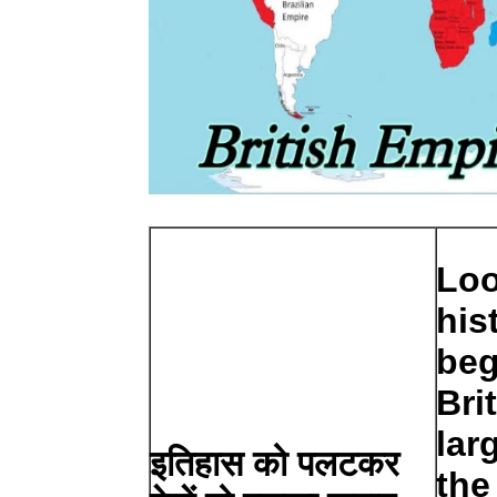
Loo
his
beg
Bri
lar
इतिहास को पलटकर
the