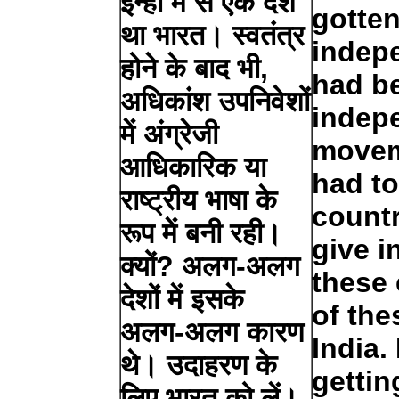
इन्हीं में से एक देश
gotten
था भारत। स्वतंत्र
indep
होने के बाद भी,
had b
अधिकांश उपनिवेशों
indep
में अंग्रेजी
movem
आधिकारिक या
had to
राष्ट्रीय भाषा के
countr
रूप में बनी रही।
give 
क्यों? अलग-अलग
these 
देशों में इसके
of the
अलग-अलग कारण
India.
थे। उदाहरण के
gettin
लिए भारत को लें।