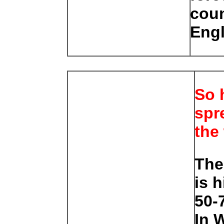
coun
Engl
So 
spr
the
The
is h
50-
In W