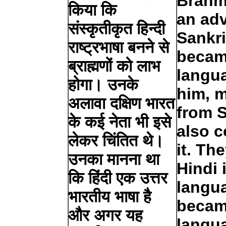
Brahm
किया कि
an ad
संस्कृतीकृत हिन्दी
Sankri
राष्ट्रभाषा बनने से
becam
ब्राह्मणों को लाभ
langua
होगा। उनके
him, 
अलावा दक्षिण भारत
from S
के कई नेता भी इसे
also 
लेकर चिंतित थे।
it. Th
उनका मानना ​​था
Hindi 
कि हिंदी एक उत्तर
langua
भारतीय भाषा है
becam
और अगर यह
langu