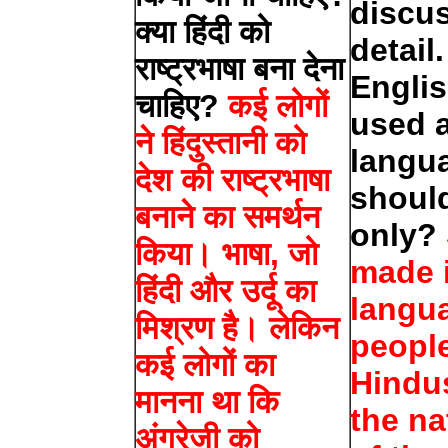
discus
क्या हिंदी को
detail
राष्ट्रभाषा बना देना
Engli
चाहिए?
कई लोगों
used a
ने हिंदुस्तानी को
langua
देश की राष्ट्रभाषा
shoul
बनाने का समर्थन
only?
किया। भाषा, जो
made i
हिंदी और उर्दू का
langu
मिश्रण है। लेकिन
peopl
कई लोगों का
Hindu
मानना ​​था कि
the na
अंग्रेजी को