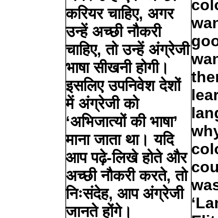
col
करियर चाहिए, अगर
wan
उन्हें अच्छी नौकरी
goo
चाहिए, तो उन्हें अंग्रेजी
wan
भाषा सीखनी होगी।
the
इसलिए उपनिवेश देशों
lea
में अंग्रेजी को
lan
‘अभिजात्यों की भाषा’
why
माना जाता था। यदि
col
आप पढ़े-लिखे होते और
cou
अच्छी नौकरी करते, तो
was
निःसंदेह, आप अंग्रेजी
‘La
जानते होंगे।