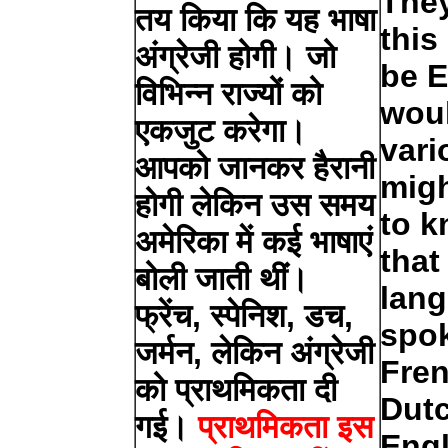
They
तय किया कि यह भाषा
this
अंग्रेजी होगी। जो
be E
विभिन्न राज्यों को
woul
एकजुट करेगा।
vari
आपको जानकर हैरानी
migh
होगी लेकिन उस समय
to k
अमेरिका में कई भाषाएं
that
बोली जाती थीं।
lan
फ्रेंच, स्पेनिश, डच,
spok
जर्मन, लेकिन अंग्रेजी
Fren
को प्राथमिकता दी
Dutc
गई।
प्राथमिकता इस
Engl