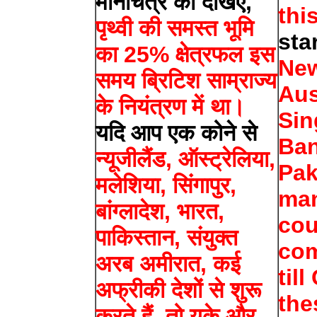
मानचित्र को देखिए,
thi
पृथ्वी की समस्त भूमि
sta
का 25% क्षेत्रफल इस
New
समय ब्रिटिश साम्राज्य
Aus
के नियंत्रण में था।
Sin
यदि आप एक कोने से
Ban
न्यूजीलैंड, ऑस्ट्रेलिया,
Pak
मलेशिया, सिंगापुर,
man
बांग्लादेश, भारत,
cou
पाकिस्तान, संयुक्त
com
अरब अमीरात, कई
til
अफ्रीकी देशों से शुरू
the
करते हैं, तो यूके और