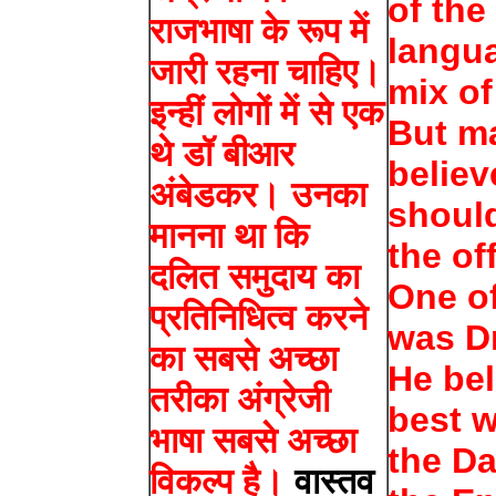
of the
राजभाषा के रूप में
langua
जारी रहना चाहिए।
mix of
इन्हीं लोगों में से एक
But m
थे डॉ बीआर
believ
अंबेडकर। उनका
shoul
मानना ​​था कि
the of
दलित समुदाय का
One o
प्रतिनिधित्व करने
was D
का सबसे अच्छा
He bel
तरीका अंग्रेजी
best w
भाषा सबसे अच्छा
the D
विकल्प है।
वास्तव