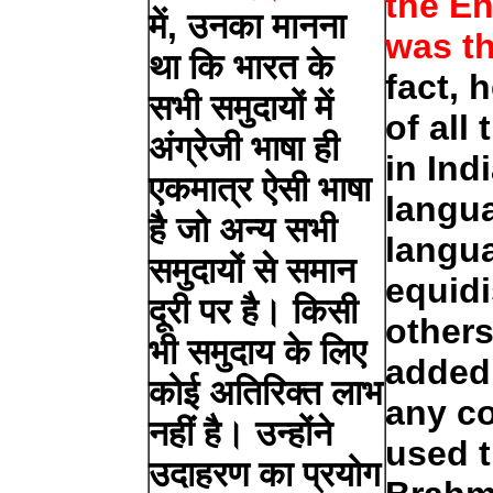
the E
में, उनका मानना ​​
was th
था कि भारत के
fact, 
सभी समुदायों में
of all
अंग्रेजी भाषा ही
in Ind
एकमात्र ऐसी भाषा
langua
है जो अन्य सभी
langua
समुदायों से समान
equidi
दूरी पर है। किसी
others
भी समुदाय के लिए
added
कोई अतिरिक्त लाभ
any c
नहीं है। उन्होंने
used t
उदाहरण का प्रयोग