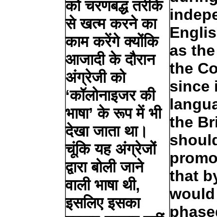
को चरणबद्ध तरीके
indep
से खत्म करने का
Engli
काम करेंगे क्योंकि
as the
आजादी के दौरान
the Co
अंग्रेजी को
since 
‘कॉलोनाइजर की
langu
भाषा’ के रूप में भी
the Bri
देखा जाता था।
should
चूंकि यह अंग्रेजों
promot
द्वारा बोली जाने
that b
वाली भाषा थी,
would
इसलिए इसका
phase