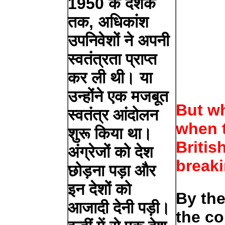
1950 के दशक
तक, अधिकांश
उपनिवेशों ने अपनी
स्वतंत्रता प्राप्त
कर ली थी। या
उन्होंने एक मजबूत
But w
स्वतंत्र आंदोलन
when t
शुरू किया था।
Britis
अंग्रेजों को देश
break
छोड़ना पड़ा और
इन देशों को
By the
आजादी देनी पड़ी।
the co