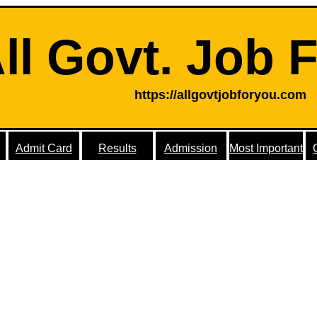
ll Govt. Job 
https://allgovtjobforyou.com
Admit Card
Results
Admission
Most Important