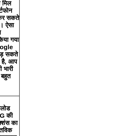
थ मिल
र्टफोन
 कर सकते
ैं। ऐसा
ण
किया गया
oogle
ोड़ सकते
 है, आप
ी भारी
 बहुत
उनलोड
5G की
क्शंस का
स्तविक