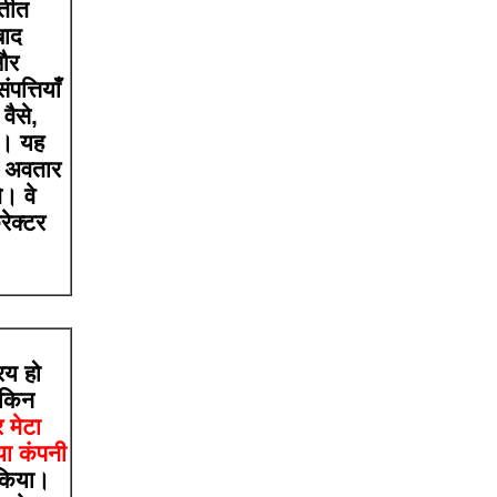
यतीत
बाद
 और
पत्तियाँ
वैसे,
ा। यह
, अवतार
े। वे
रेक्टर
िय हो
ेकिन
 मेटा
या कंपनी
 किया।