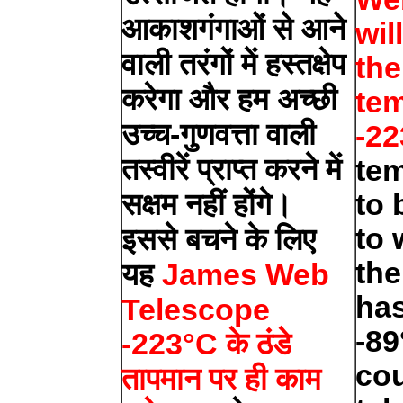
आकाशगंगाओं से आने
wil
वाली तरंगों में हस्तक्षेप
the
करेगा और हम अच्छी
tem
उच्च-गुणवत्ता वाली
-22
तस्वीरें प्राप्त करने में
te
सक्षम नहीं होंगे।
to 
to 
इससे बचने के लिए
the
यह
James Web
has
Telescope
-89
-223°C के ठंडे
cou
तापमान पर ही काम