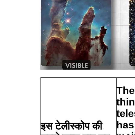
The
thi
tele
has
इस टेलीस्कोप की