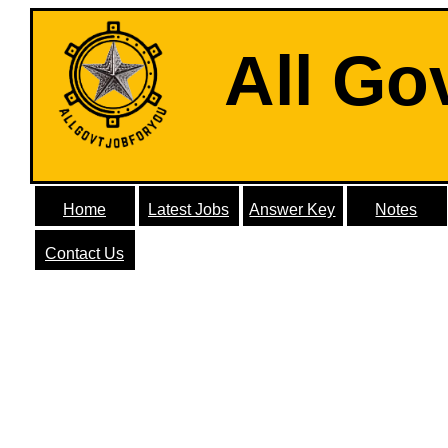
All Go
Home
Latest Jobs
Answer Key
Notes
Contact Us