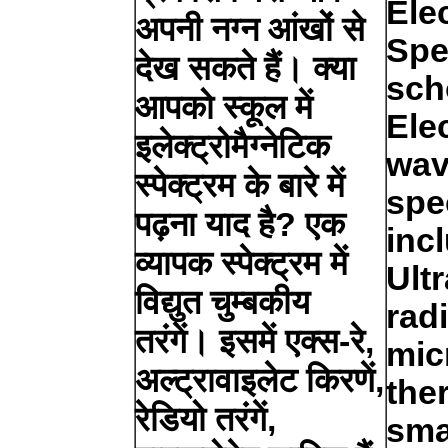
Ele
अपनी नग्न आंखों से
Spe
देख सकते हैं। क्या
sch
आपको स्कूल में
Ele
इलेक्ट्रोमैग्नेटिक
wav
स्पेक्ट्रम के बारे में
spe
पढ़ना याद है? एक
inc
व्यापक स्पेक्ट्रम में
Ultr
विद्युत चुम्बकीय
rad
तरंगें। इसमें एक्स-रे,
mic
अल्ट्रावाइलेट किरणें,
ther
रेडियो तरंगें,
sma