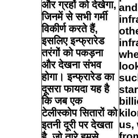
और ग्रहों को देखेगा,
and
जिनमें से सभी गर्मी
inf
विकीर्ण करते हैं,
oth
इसलिए इन्फ्रारेड
infr
तरंगों को पकड़ना
whe
और देखना संभव
look
होगा। इन्फ्रारेड का
suc
दूसरा फायदा यह है
star
कि जब एक
bill
टेलीस्कोप सितारों को
kil
us,
इतनी दूरी पर देखता
fro
है, जो तारे हमसे