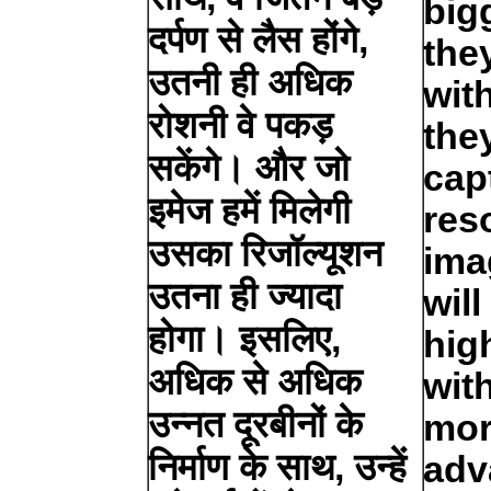
big
दर्पण से लैस होंगे,
the
उतनी ही अधिक
wit
रोशनी वे पकड़
the
सकेंगे। और जो
cap
इमेज हमें मिलेगी
res
उसका रिजॉल्यूशन
ima
उतना ही ज्यादा
wil
होगा। इसलिए,
hig
अधिक से अधिक
wit
उन्नत दूरबीनों के
mor
निर्माण के साथ, उन्हें
adv