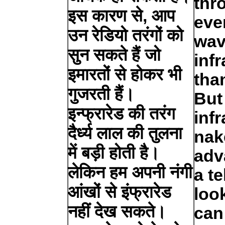
thr
इस कारण से, आप
eve
उन रेडियो तरंगों को
wav
सुन सकते हैं जो
inf
इमारतों से होकर भी
than
गुजरती हैं।
But
इन्फ्रारेड की तरंग
inf
दैर्ध्य लाल की तुलना
nak
में बड़ी होती है।
adv
लेकिन हम अपनी नंगी
a t
आंखों से इंफ्रारेड
look
नहीं देख सकते।
can