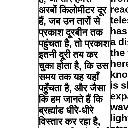
rea
अरबों किलोमीटर दूर
tele
हैं, जब उन तारों से
has
प्रकाश दूरबीन तक
a d
पहुंचता है, तो प्रकाश
the
इतनी दूरी तय कर
her
चुका होता है, कि उस
kno
समय तक यह यहाँ
is 
पहुँचता है, और जैसा
exp
कि हम जानते हैं कि
wav
ब्रह्मांड धीरे-धीरे
ligh
विस्तार कर रहा है,