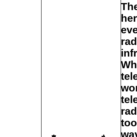
The
her
eve
rad
inf
Wh
tel
wor
tel
rad
too
wav