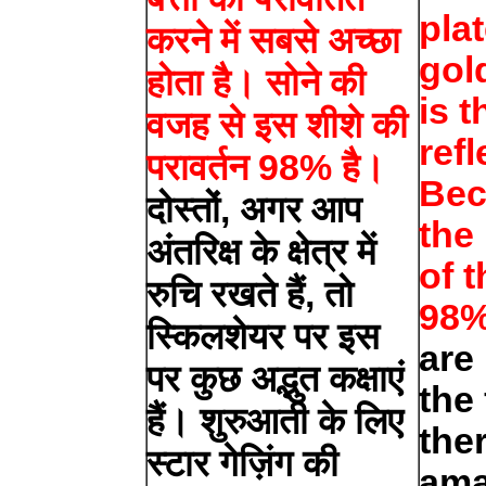
pla
करने में सबसे अच्छा
gol
होता है। सोने की
is t
वजह से इस शीशे की
refl
परावर्तन 98% है।
Bec
दोस्तों, अगर आप
the
अंतरिक्ष के क्षेत्र में
of t
रुचि रखते हैं, तो
98%
स्किलशेयर पर इस
are 
पर कुछ अद्भुत कक्षाएं
the 
हैं। शुरुआती के लिए
the
स्टार गेज़िंग की
ama