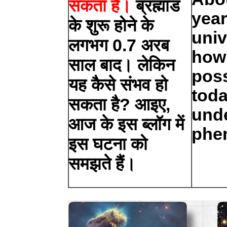
सकता है।
ब्रह्मांड
year
के शुरू होने के
univ
लगभग 0.7 अरब
how 
साल बाद। लेकिन
poss
यह कैसे संभव हो
toda
सकता है? आइए,
unde
आज के इस ब्लॉग में
phe
इस घटना को
समझते हैं।