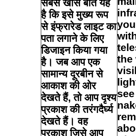
mai
सबसे खास बात यह
inf
है कि इसे मुख्य रूप
you
से इंफ्रारेड लाइट का
wit
पता लगाने के लिए
tel
डिजाइन किया गया
the
है। जब आप एक
visi
सामान्य दूरबीन से
lig
आकाश की ओर
see
देखते हैं, तो आप दृश्य
nak
प्रकाश की तरंगदैर्घ्य
rem
देखते हैं। वह
abo
प्रकाश जिसे आप