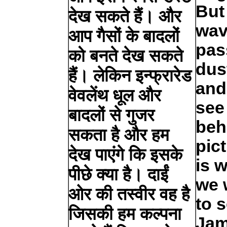
But
देख सकते हैं। और
wav
आप गैसों के बादलों
pas
को बनते देख सकते
dus
हैं। लेकिन इन्फ्रारेड
and
वेवलेंथ धूल और
see
बादलों से गुजर
beh
सकता है और हम
pic
देख पाएंगे कि इसके
is 
पीछे क्या है। दाईं
we 
ओर की तस्वीर वह है
to 
जिसकी हम कल्पना
Ja