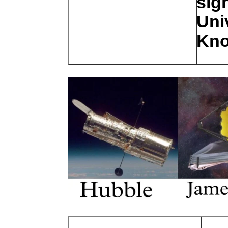
sig
Uni
Kno