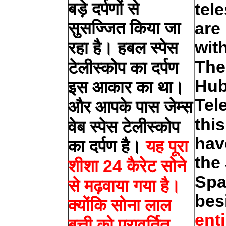
बड़े दर्पणों से
tel
सुसज्जित किया जा
are
wit
रहा है। हबल स्पेस
The
टेलीस्कोप का दर्पण
Hub
इस आकार का था।
Tel
और आपके पास जेम्स
thi
वेब स्पेस टेलीस्कोप
hav
का दर्पण है।
यह पूरा
the
शीशा 24 कैरेट सोने
Spa
से मढ़वाया गया है।
besi
क्योंकि सोना लाल
enti
बत्ती को परावर्तित