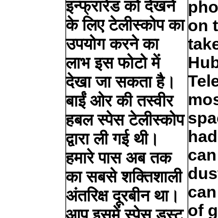
इन्फ्रारेड को देखने
pho
के लिए टेलीस्कोप का
on 
उपयोग करने का
tak
Hub
लाभ इस फोटो में
Tel
देखा जा सकता है।
mos
बाईं ओर की तस्वीर
spa
हबल स्पेस टेलीस्कोप
had
द्वारा ली गई थी।
can
हमारे पास अब तक
dus
का सबसे शक्तिशाली
can
अंतरिक्ष दूरबीन था।
of 
आप इसमें स्पेस डस्ट