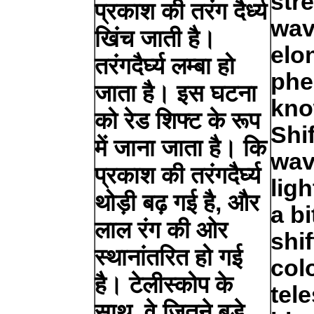
str
प्रकाश की तरंग दैर्ध्य
wav
खिंच जाती है।
elo
तरंगदैर्घ्य लम्बा हो
phe
जाता है। इस घटना
kno
को रेड शिफ्ट के रूप
Shif
में जाना जाता है। कि
wav
प्रकाश की तरंगदैर्घ्य
lig
थोड़ी बढ़ गई है, और
a b
लाल रंग की ओर
shi
स्थानांतरित हो गई
col
है। टेलीस्कोप के
tel
साथ, वे जितने बड़े