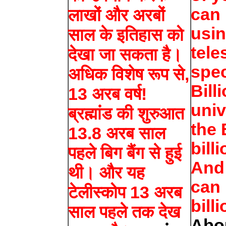
can 
लाखों और अरबों
usin
साल के इतिहास को
tele
देखा जा सकता है।
spec
अधिक विशेष रूप से,
Bill
13 अरब वर्ष!
univ
ब्रह्मांड की शुरुआत
the 
13.8 अरब साल
bill
पहले बिग बैंग से हुई
And 
थी। और यह
can 
टेलीस्कोप 13 अरब
bill
साल पहले तक देख
Abou