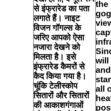
the
से इंफ्रारेड का पता
gog
लगाते हैं। नाइट
view
विजन गॉगल्स के
cap
जरिए आपको ऐसा
inf
नजारा देखने को
Sin
मिलता है। इसे
will
इंफ्रारेड कैमरों से
and
कैद किया गया है।
sta
चूंकि टेलीस्कोप
all 
सितारों और सितारों
heat
की आकाशगंगाओं
pos