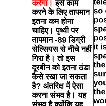
tel
करेगा।
इसे काम
so 
करने के लिए तापमान
pos
इतना कम होना
spa
चाहिए। पृथ्वी पर
po
तापमान -89 डिग्री
it 
सेल्सियस से नीचे नहीं
spa
गिरा है। तो इस
the
दूरबीन को इतना ठंडा
sun
कैसे रखा जा सकता
you
है? अंतरिक्ष में ऐसा
the
करना संभव है। यह
wou
संभव है क्योंकि यह