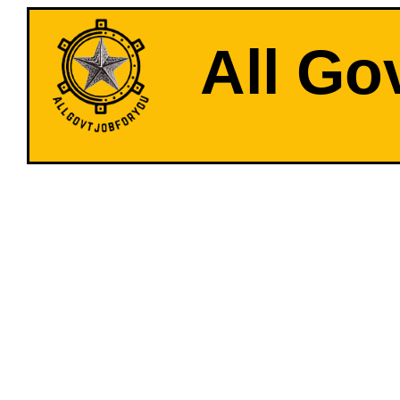
All Go