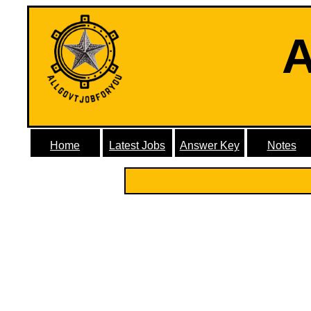
A
Home
Latest Jobs
Answer Key
Notes