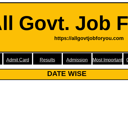
ll Govt. Job 
https://allgovtjobforyou.com
Admit Card
Results
Admission
Most Important
DATE WISE