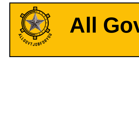
All Go