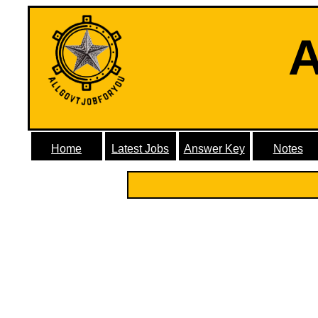
A
Home
Latest Jobs
Answer Key
Notes