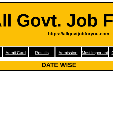
ll Govt. Job 
https://allgovtjobforyou.com
Admit Card
Results
Admission
Most Important
DATE WISE