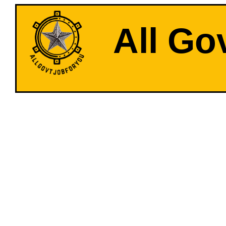
All Go