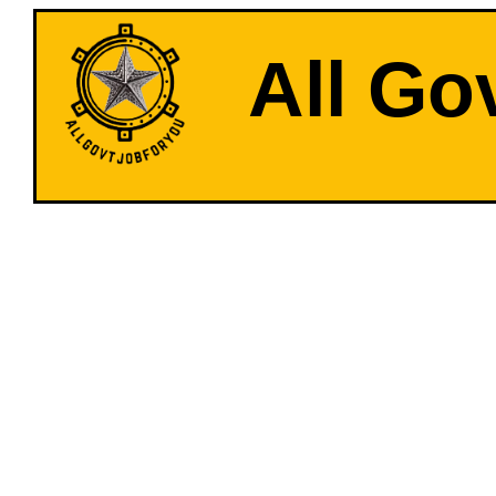
All Go