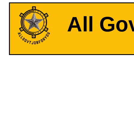
All Go