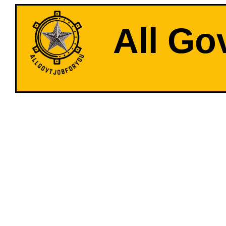
All Go