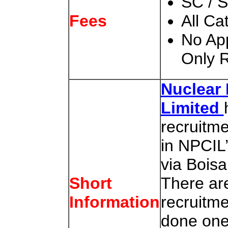
SC / S
All Ca
Fees
No App
Only 
Nuclear 
Limited
recruitme
in NPCIL
via Boisa
There are
Short
recruitm
Information
done one 