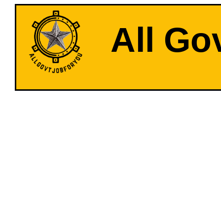
All Go