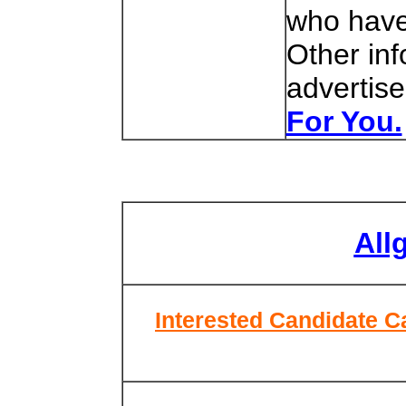
who have 
Other inf
advertise
For You.
All
Interested Candidate C