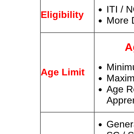
ITI / 
Eligibility
More D
Ag
Minim
Age Limit
Maxim
Age Re
Appren
Gener