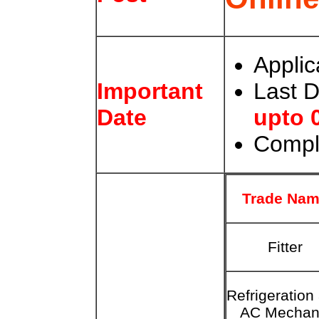
Applic
Last D
Important
upto 
Date
Compl
Trade Na
Fitter
Refrigeration
AC Mechan