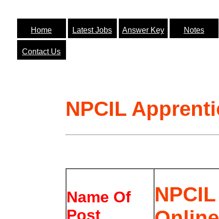
Home
Latest Jobs
Answer Key
Notes
Contact Us
NPCIL Apprenti
NPCIL 
Name Of
Online
Post