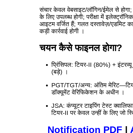
संचार केवल वेबसाइट/लॉगिन/ईमेल से होग
के लिए उपलब्ध होगी; परीक्षा में इलेक्ट्रॉन
आइटम वर्जित हैं; गलत दस्तावेज़/एडमिट कार्
कड़ी कार्रवाई होगी ।
चयन कैसे फाइनल होगा?
प्रिंसिपल: टियर-II (80%) + इंटर
(बड़े) ।
PGT/TGT/अन्य: अंतिम मेरिट—टियर-
डॉक्यूमेंट वेरिफिकेशन के अधीन ।
JSA: कंप्यूटर टाइपिंग टेस्ट क्वालि
टियर-II पर केवल उन्हीं के लिए जो स्
Notification PDF
|