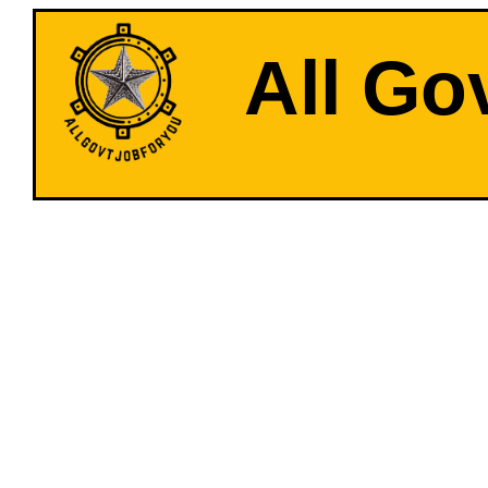
All Go