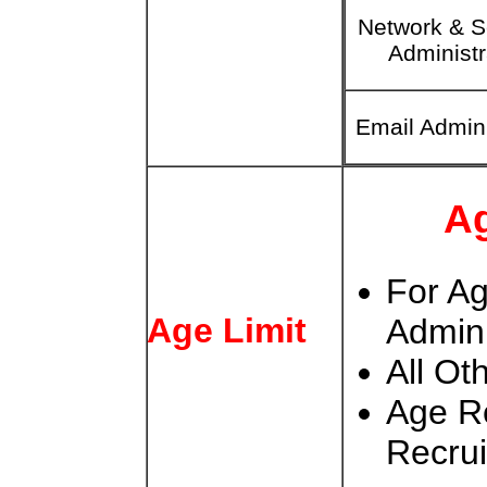
Network & S
Administr
Email Admini
Ag
For Ag
Age Limit
Admini
All Ot
Age R
Recru