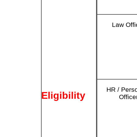
Law Offi
HR / Pers
Eligibility
Office