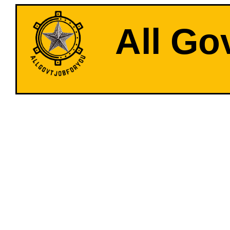
All Go