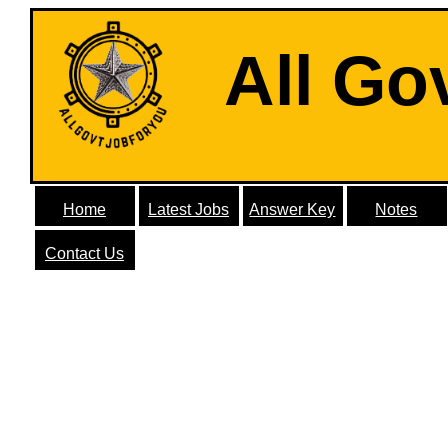
All Go
Home
Latest Jobs
Answer Key
Notes
Contact Us