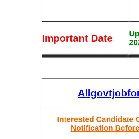
Up
Important Date
2
Allgovtjobf
Interested Candidate 
Notification Befor