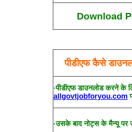
Download 
पीडीएफ कैसे डाउनल
·पीडीएफ डाउनलोड करने के ल
allgovtjobforyou.com
प
·उसके बाद नोट्स के मैन्यू पर 