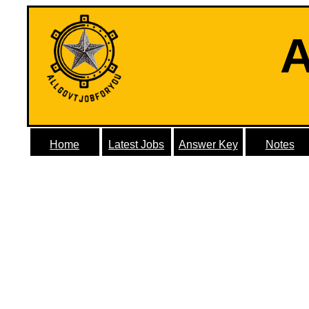
A
Home
Latest Jobs
Answer Key
Notes