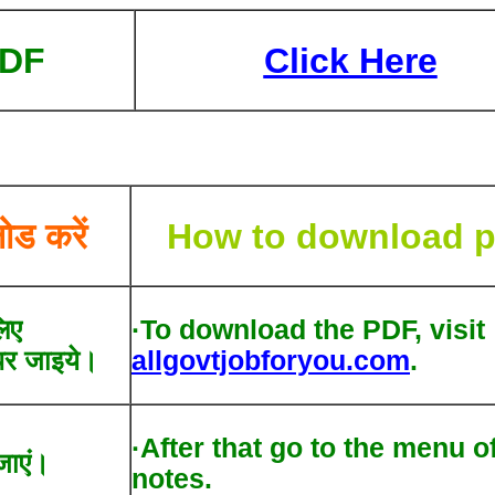
PDF
Click Here
ोड करें
How to download p
िए
·To download the PDF, visit
र जाइये।
allgovtjobforyou.com
.
·After that go to the menu o
जाएं।
notes.