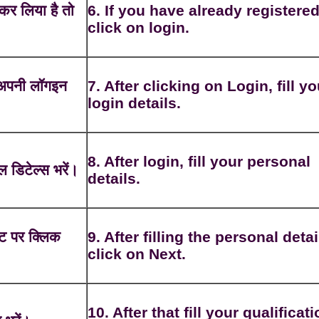
कर लिया है तो
6. If you have already registere
click on login.
 अपनी लॉगइन
7. After clicking on Login, fill yo
login details.
8. After login, fill your personal
 डिटेल्स भरें।
details.
स्ट पर क्लिक
9. After filling the personal detai
click on Next.
10. After that fill your qualificat