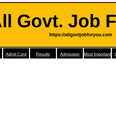
ll Govt. Job 
https://allgovtjobforyou.com
Admit Card
Results
Admission
Most Important