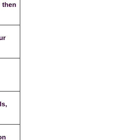
d then
ur
ls,
ion