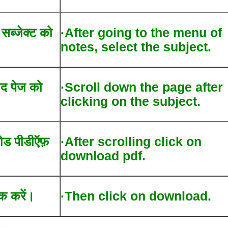
द सब्जेक्ट को
·After going to the menu of
notes, select the subject.
ाद पेज को
·Scroll down the page after
clicking on the subject.
लोड पीडीऍफ़
·After scrolling click on
download pdf.
क करें।
·Then click on download.