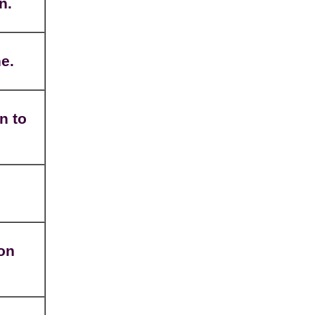
n.
ne.
n to
ion