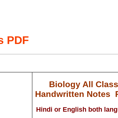
s PDF
Biology All Clas
Handwritten Notes
Hindi or English both lan