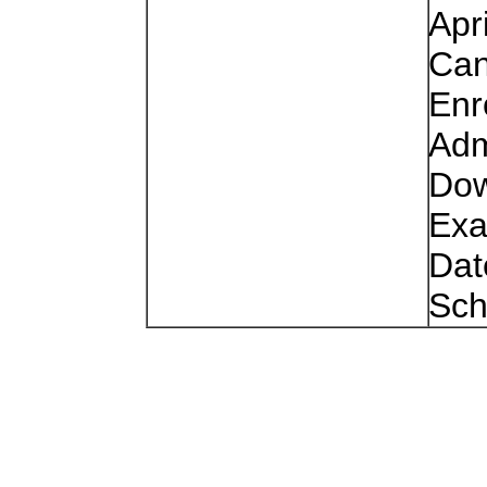
Apr
Can
Enr
Adm
Dow
Exa
Dat
Sch