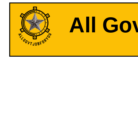
All Go