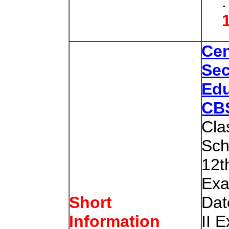
Cen
Se
Edu
CB
Cla
Sch
12t
Exa
Dat
Short
II 
Information