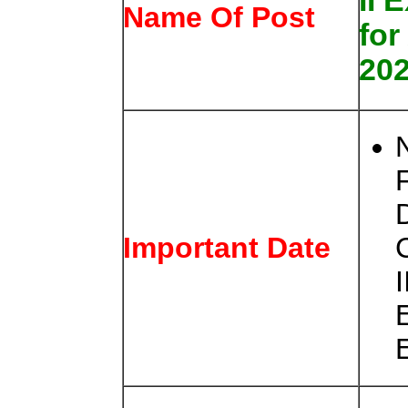
II 
Name Of Post
for
20
Important Date
I