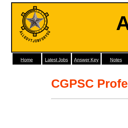
A
Home
Latest Jobs
Answer Key
Notes
CGPSC Profe