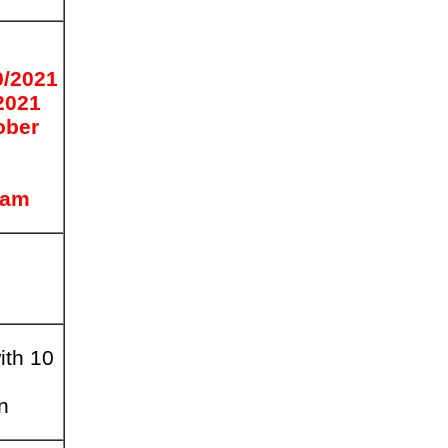
0/2021
2021
ober
xam
ith 10
n