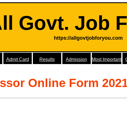
ll Govt. Job 
https://allgovtjobforyou.com
Admit Card
Results
Admission
Most Important
ssor Online Form 202