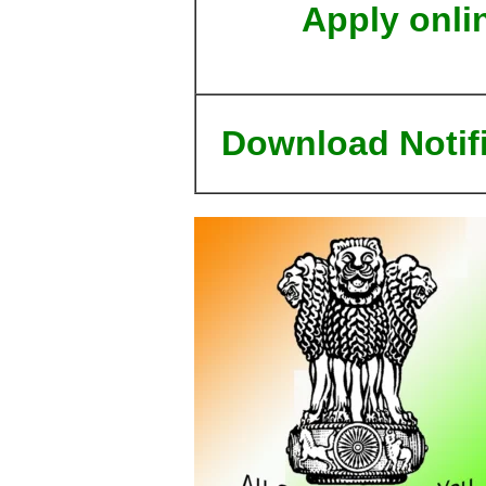
Apply onli
Download Notif