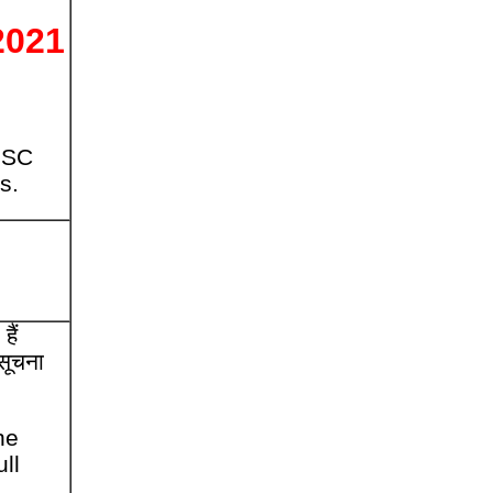
2021
PSC
s.
हैं
सूचना
he
ll