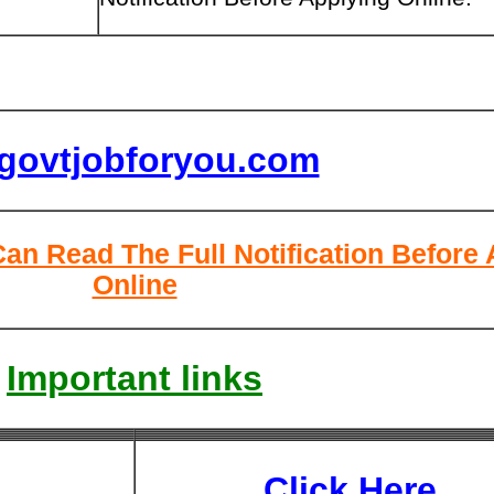
lgovtjobforyou.com
Can Read The Full Notification Before
Online
Important links
Click Here