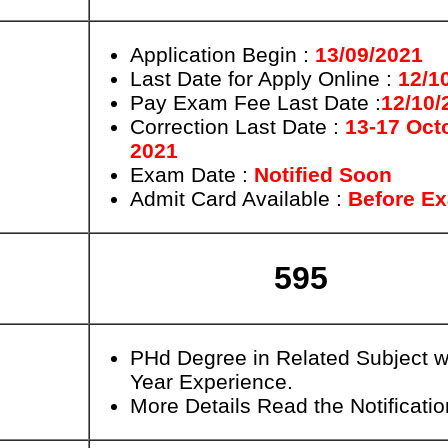
Application Begin :
13/09/2021
Last Date for Apply Online :
12/1
Pay Exam Fee Last Date :
12/10/
Correction Last Date :
13-17 Oct
2021
Exam Date :
Notified Soon
Admit Card Available :
Before E
595
PHd Degree in Related Subject w
Year Experience.
More Details Read the Notificatio