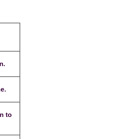
n.
ne.
n to