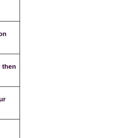
ion
d then
ur