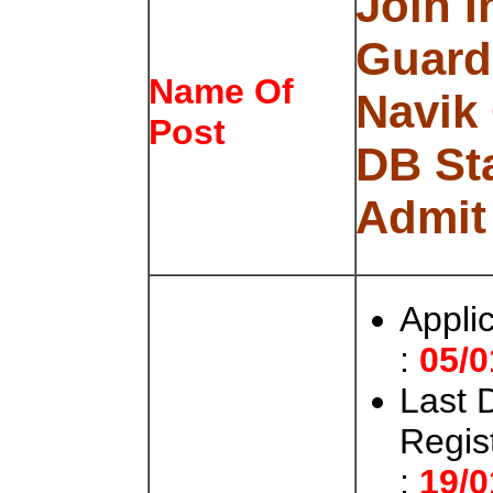
Join I
Guard 
Name Of
Navik
Post
DB St
Admit
Appli
:
05/0
Last 
Regis
:
19/0