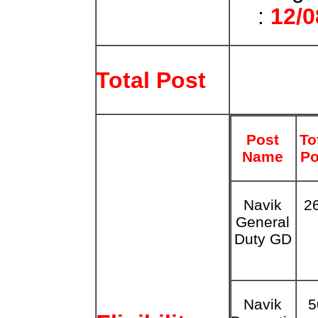
:
12/0
Total Post
Post
To
Name
Po
Navik
2
General
Duty GD
Navik
5