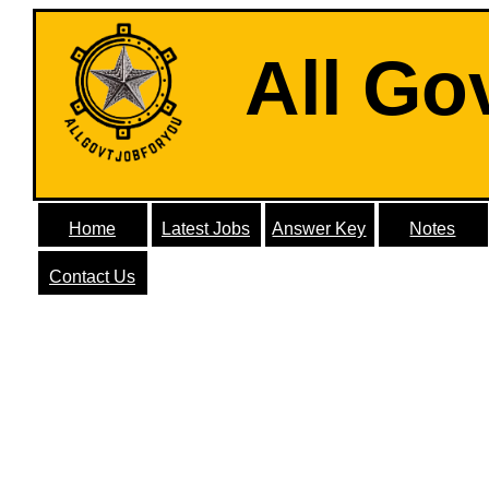
All Go
Home
Latest Jobs
Answer Key
Notes
Contact Us