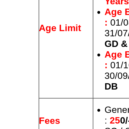
Years
Age 
:
01/0
Age Limit
31/07
GD & 
Age 
:
01/1
30/09
DB
Gener
:
25
0
/
Fees