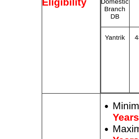
Eligibility
Domestic
Branch
DB
Yantrik
4
Mini
Years
Maxi