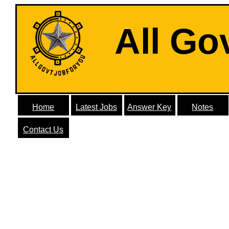
All Go
Home
Latest Jobs
Answer Key
Notes
Contact Us