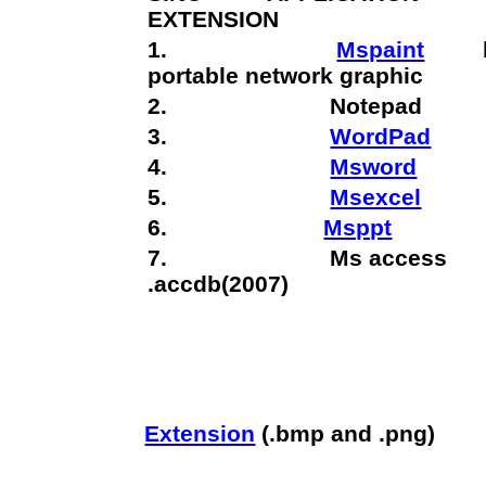
EXTENSION
1.
Mspaint
bm
portable network graphic
2. Notepad .txt
3.
WordPad
.rt
4.
Msword
.do
5.
Msexcel
.xl
6.
Msppt
.pptx
7. Ms access 
.accdb(2007)
Extension
(.bmp and .png)