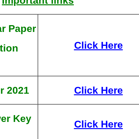
Important links
ar Paper
Click Here
tion
r 2021
Click Here
er Key
Click Here