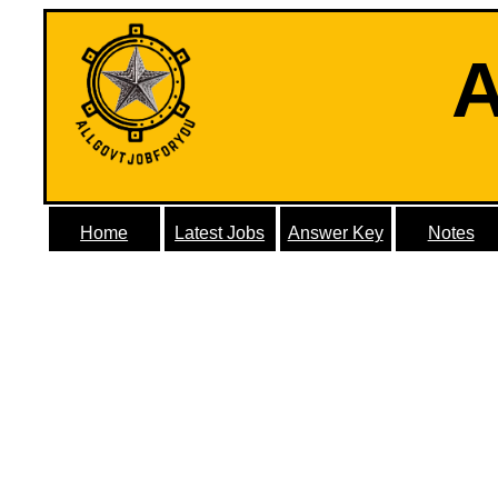
A
Home
Latest Jobs
Answer Key
Notes