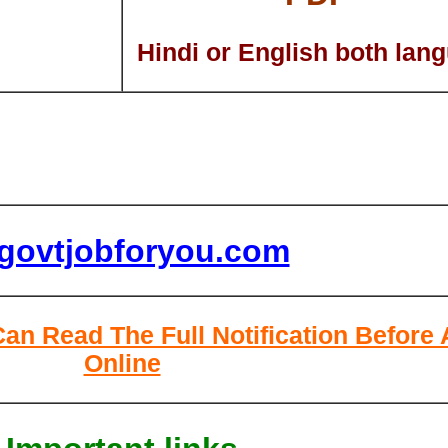
Hindi or English both lan
lgovtjobforyou.com
Can Read The Full Notification Before
Online