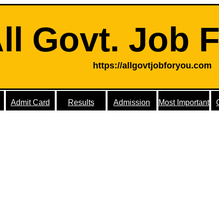
ll Govt. Job 
https://allgovtjobforyou.com
Admit Card
Results
Admission
Most Important