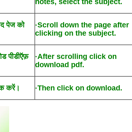
notes, select the subject.
ाद पेज को
·Scroll down the page after
clicking on the subject.
लोड पीडीऍफ़
·After scrolling click on
download pdf.
क करें।
·Then click on download.