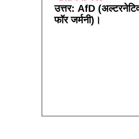
उत्तर: AfD (अल्टरनेटि
फॉर जर्मनी)।