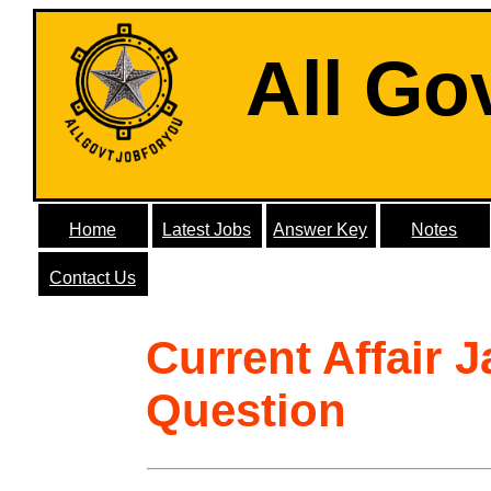
All Go
Home
Latest Jobs
Answer Key
Notes
Contact Us
Current Affair 
Question