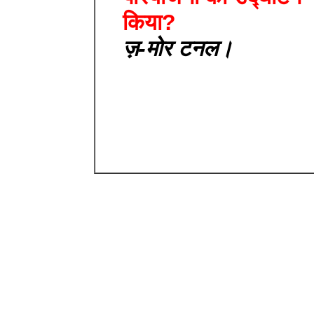
किया?
ज़-मोर टनल।