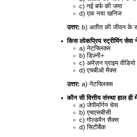
c) नई बर्फ की जमा
d) एक नया खनिज
उत्तर:
b) अतीत की जीवन के स
किस लोकप्रिय स्ट्रीमिंग सेवा 
a) नेटफ्लिक्स
b) डिज़्नी+
c) अमेज़न प्राइम वीडियो
d) एचबीओ मैक्स
उत्तर:
a) नेटफ्लिक्स
कौन सी वित्तीय संस्था हाल ही 
a) जेपीमॉर्गन चेस
b) एचएसबीसी
c) गोल्डमैन सैक्स
d) सिटीबैंक