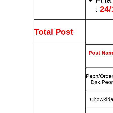
:
24/
Total Post
Post Na
Peon/Order
Dak Peo
Chowkida