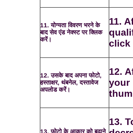
11. Af
11. योग्यता विवरण भरने के
quali
बाद सेव एंड नेक्स्ट पर क्लिक
करें।
click
12. A
12. उसके बाद अपना फोटो,
your 
हस्ताक्षर, थंबनेल, दस्तावेज
अपलोड करें।
thum
13. T
decre
13. फोटो के आकार को बढ़ाने