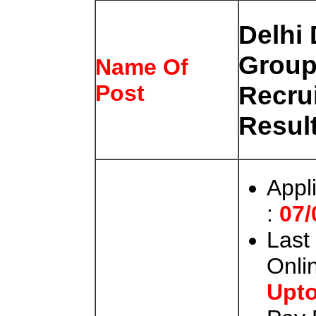
Delhi 
Group
Name Of
Post
Recru
Result
Appl
:
07/
Last
Onli
Upto