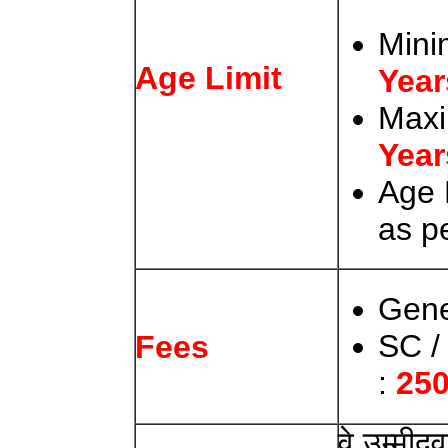
Mini
Age Limit
Year
Max
Year
Age 
as p
Gene
SC /
Fees
:
250
वे उम्मीद