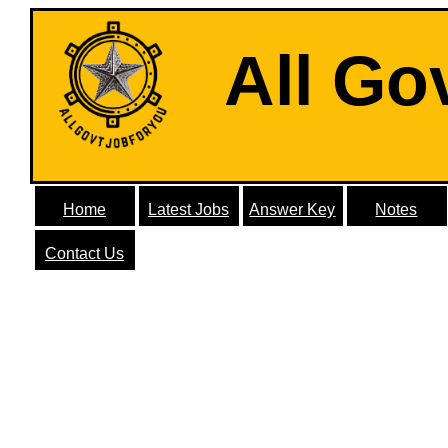
All Go
Home
Latest Jobs
Answer Key
Notes
Contact Us