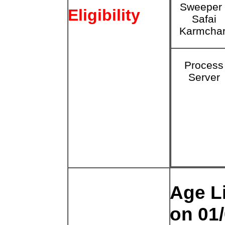
Sweeper 
Eligibility
Safai
Karmchar
Process
Server
Age L
on 01