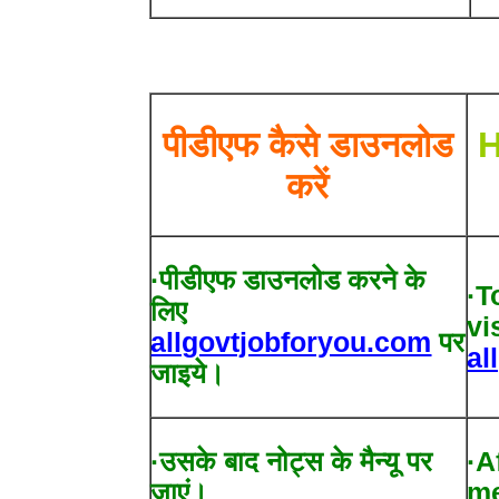
पीडीएफ कैसे डाउनलोड
H
करें
·पीडीएफ डाउनलोड करने के
·T
लिए
vi
allgovtjobforyou.com
पर
al
जाइये।
·उसके बाद नोट्स के मैन्यू पर
·A
जाएं।
me