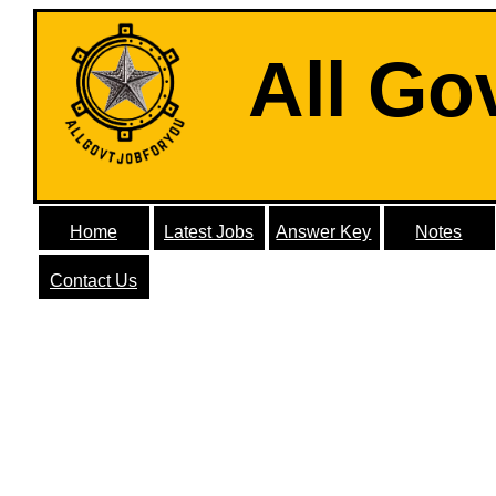
All Go
Home
Latest Jobs
Answer Key
Notes
Contact Us