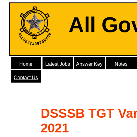
All Go
Home
Latest Jobs
Answer Key
Notes
Contact Us
DSSSB TGT Var
2021