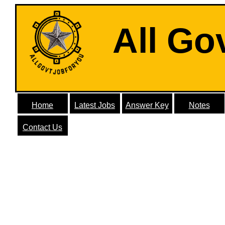
All Go
Home
Latest Jobs
Answer Key
Notes
Contact Us