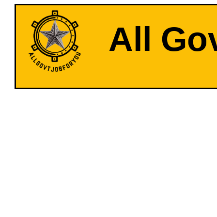
All Go