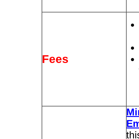
Fees
Mi
Em
thi