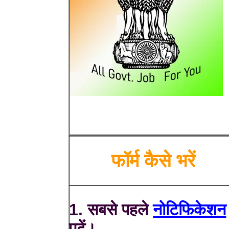
फॉर्म कैसे भरें
1. सबसे पहले
नोटिफिकेशन
पढ़ें।