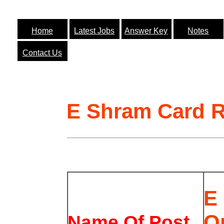
Home
Latest Jobs
Answer Key
Notes
Contact Us
E Shram Card R
E
O
Name Of Post