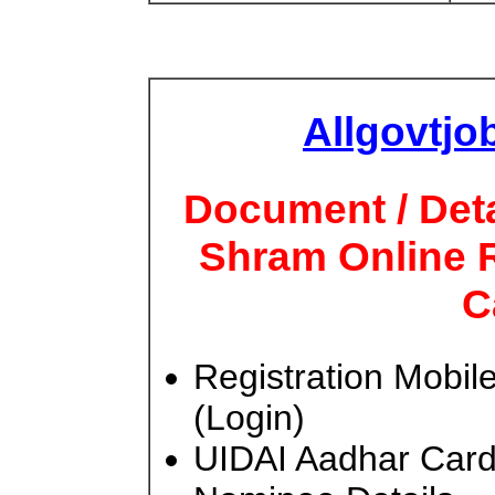
Allgovtjo
Document / Deta
Shram Online R
C
Registration Mobi
(Login)
UIDAI Aadhar Car