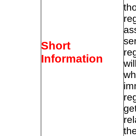
th
re
as
se
Short
reg
Information
wi
wh
im
reg
ge
re
th