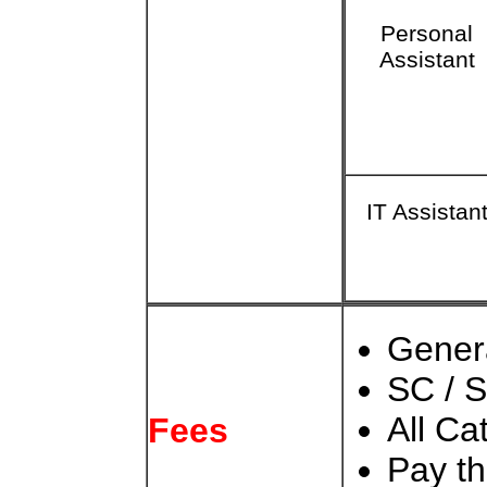
Personal
Assistant
IT Assistan
Gener
SC / S
All Ca
Fees
Pay t