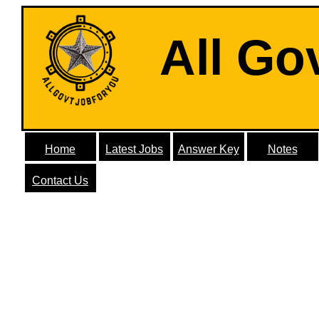
All Go
Home
Latest Jobs
Answer Key
Notes
Contact Us