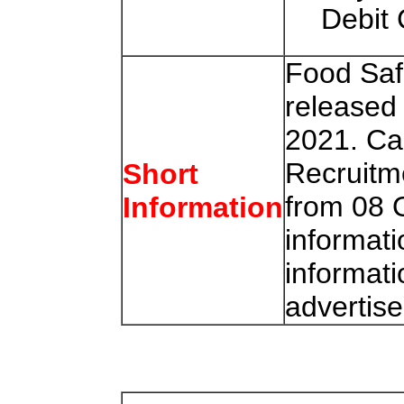
Debit 
Food Saf
released 
2021. Ca
Recruitme
Short
from 08 
Information
informati
informati
advertis