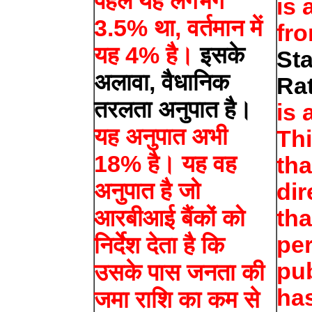
पहले यह लगभग
is 
3.5% था, वर्तमान में
fro
यह 4% है।
इसके
Sta
अलावा, वैधानिक
Ra
तरलता अनुपात है।
is 
यह अनुपात अभी
Thi
18% है। यह वह
tha
अनुपात है जो
dir
आरबीआई बैंकों को
tha
per
निर्देश देता है कि
pub
उसके पास जनता की
has
जमा राशि का कम से