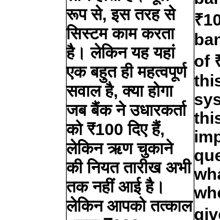
रूप से, इस तरह से
₹10
सिस्टम काम करता
ban
है। लेकिन यह यहां
of 
एक बहुत ही महत्वपूर्ण
thi
सवाल है, क्या होगा
sy
जब बैंक ने उधारकर्ता
thi
को ₹100 दिए हैं,
imp
लेकिन ऋण चुकाने
que
की नियत तारीख अभी
wha
तक नहीं आई है।
wh
लेकिन आपको तत्काल
giv