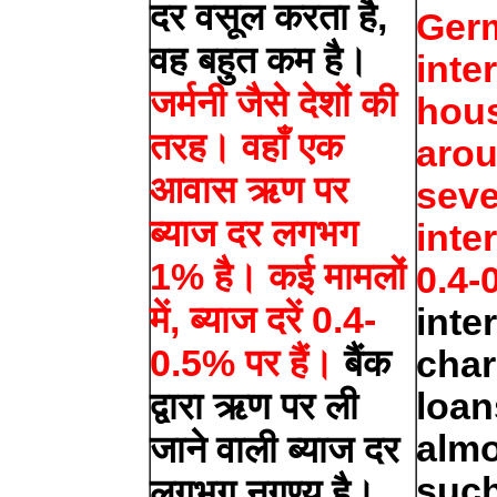
दर वसूल करता है,
Germ
वह बहुत कम है।
inte
जर्मनी जैसे देशों की
hous
तरह। वहाँ एक
arou
आवास ऋण पर
seve
ब्याज दर लगभग
inte
1% है। कई मामलों
0.4-
में, ब्याज दरें 0.4-
inte
0.5% पर हैं।
बैंक
char
द्वारा ऋण पर ली
loan
almo
जाने वाली ब्याज दर
such
लगभग नगण्य है।