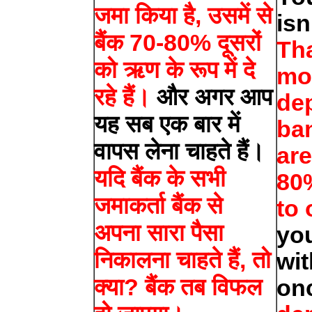
जमा किया है, उसमें से
isn
बैंक 70-80% दूसरों
Tha
को ऋण के रूप में दे
mo
रहे हैं।
और अगर आप
dep
यह सब एक बार में
ba
वापस लेना चाहते हैं।
are
यदि बैंक के सभी
80%
जमाकर्ता बैंक से
to 
अपना सारा पैसा
yo
निकालना चाहते हैं, तो
wit
क्या? बैंक तब विफल
on