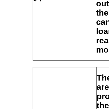
out
the
can
loa
rea
mon
The
are
pro
the