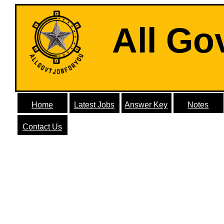
All Go
Home
Latest Jobs
Answer Key
Notes
Contact Us