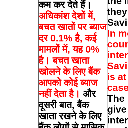
the 
कम कर देते हैं।
they
अधिकांश देशों में,
Savi
बचत खातों पर ब्याज
In m
दर 0.1% है, कई
coun
मामलों में, यह 0%
inte
है। बचत खाता
Savi
खोलने के लिए बैंक
is a
आपको कोई ब्याज
case
नहीं देता है।
और
The 
दूसरी बात, बैंक
give
खाता रखने के लिए
inte
बैंक लोगों से मासिक