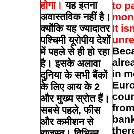
होगा।
यह इतना
to p
अवास्तविक नहीं है।
mont
It is
क्योंकि यह ज्यादातर
unre
पश्चिमी यूरोपीय देशों
Beca
में पहले से ही हो रहा
alre
है। इसके अलावा
in m
दुनिया के सभी बैंकों
Eur
के लिए आय के 2
coun
और मुख्य स्रोत हैं।
from 
सबसे पहले, फीस
bank
और कमीशन से
ther
राजस्व। विभिन्न