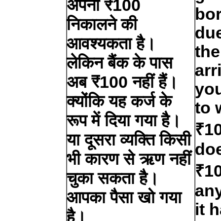
अपना ₹100
bor
निकालने की
due
आवश्यकता है।
the
लेकिन बैंक के पास
arr
अब ₹100 नहीं हैं।
you
क्योंकि यह कर्ज के
to 
रूप में दिया गया है।
₹10
या दूसरा व्यक्ति किसी
doe
भी कारण से ऋण नहीं
₹10
चुका सकता है।
an
आपका पैसा खो गया
it 
है।