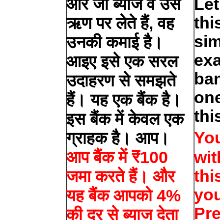
और जो ब्याज वे उस
Let
thi
ऋण पर लेते हैं, वह
sim
उनकी कमाई है।
exa
आइए इसे एक सरल
ban
उदाहरण से समझते
one
हैं। यह एक बैंक है।
thi
इस बैंक में केवल एक
You
ग्राहक है। आप।
आप बैंक में ₹100
wit
thi
जमा करते हैं। और
you
यह बैंक आपको 4%
Pre
की दर से ब्याज देता