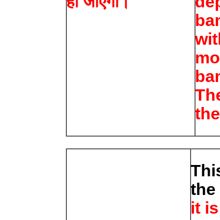
हो जाएगा।
dep
ba
wit
mo
ba
The
the
Thi
the
it i