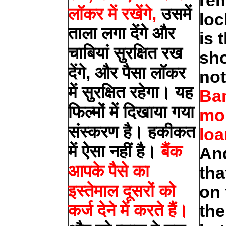
rem
लॉकर में रखेंगे,
उसमें
loc
ताला लगा देंगे और
is 
चाबियां सुरक्षित रख
sho
देंगे, और पैसा लॉकर
not
में सुरक्षित रहेगा। यह
Ba
फिल्मों में दिखाया गया
mo
संस्करण है। हकीकत
loa
में ऐसा नहीं है।
बैंक
And
आपके पैसे का
tha
इस्तेमाल दूसरों को
on 
कर्ज देने में करते हैं।
the