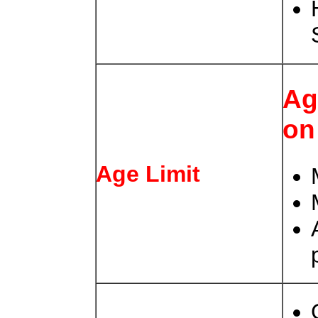
Ag
on
Age Limit