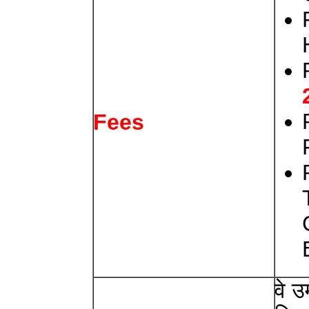
Fees
वे उ