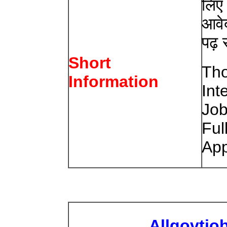
लिए
आवेद
पढ़ 
Short
Tho
Information
Int
Job
Ful
App
Allgovtjo