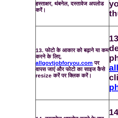
yo
हस्ताक्षर, थंबनेल, दस्तावेज अपलोड
करें।
t
13
de
13. फोटो के आकार को बढ़ाने या कम
ph
करने के लिए,
allgovtjobforyou.com
पर
al
वापस जाएं और फोटो का साइज कैसे
resize करें पर क्लिक करें।
cl
p
14