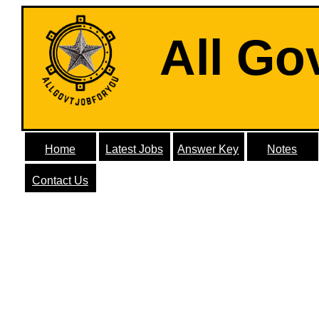
All Go
Home
Latest Jobs
Answer Key
Notes
Contact Us