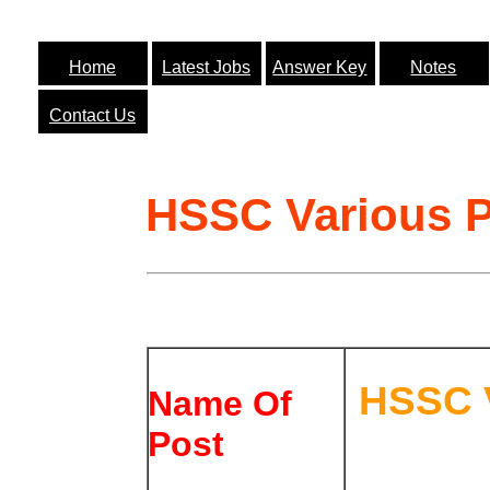
Home
Latest Jobs
Answer Key
Notes
Contact Us
HSSC Various P
HSSC V
Name Of
Post