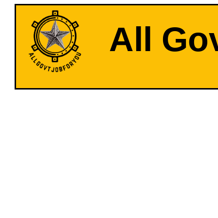
All Go