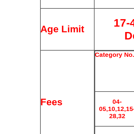
17-
Age Limit
D
Category No
Fees
04-
05,10,12,15
28,32