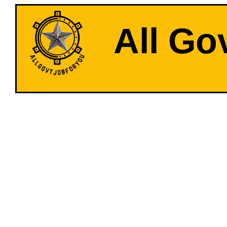
All Go