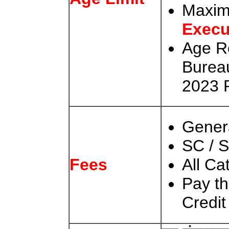
Maxim
Execu
Age Re
Bureau
2023 
Gener
SC / 
All Ca
Fees
Pay th
Credit