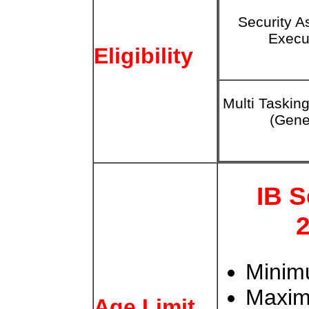
Security As
Execu
Eligibility
Multi Taskin
(Gene
IB S
Minim
Maxim
Age Limit