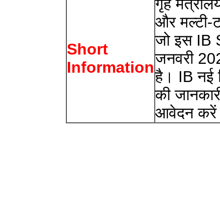
गृह मंत्राल
और मल्टी-ट
जो इस IB 
Short
जनवरी 20
Information
है। IB नई 
की जानकारी
आवेदन करे