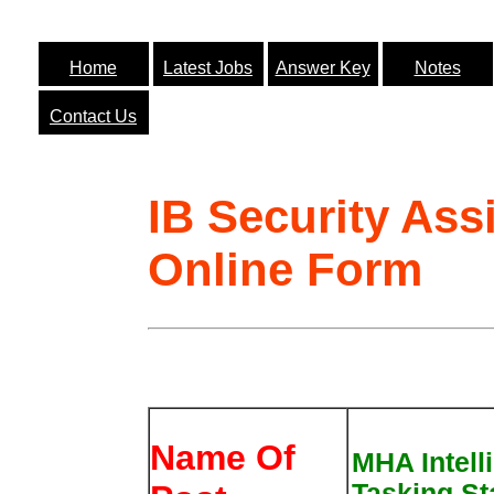
Home
Latest Jobs
Answer Key
Notes
Contact Us
IB Security Ass
Online Form
Name Of
MHA Intell
Tasking St