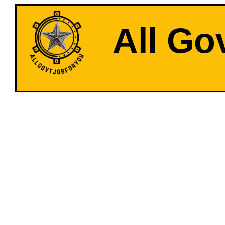
All Go