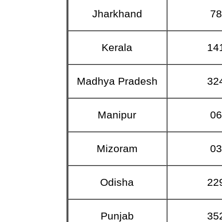
Jharkhand
7
Kerala
14
Madhya Pradesh
32
Manipur
0
Mizoram
0
Odisha
22
Punjab
35