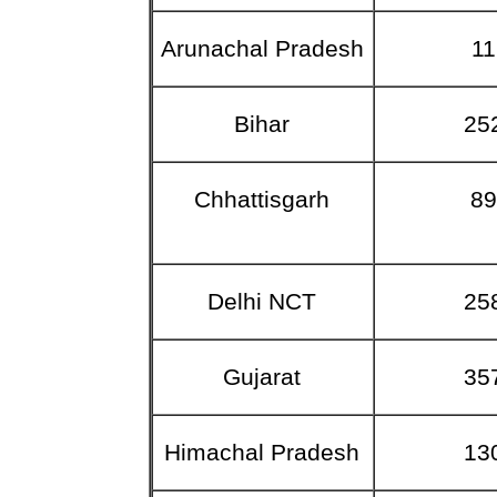
Arunachal Pradesh
11
Bihar
25
Chhattisgarh
8
Delhi NCT
25
Gujarat
35
Himachal Pradesh
13