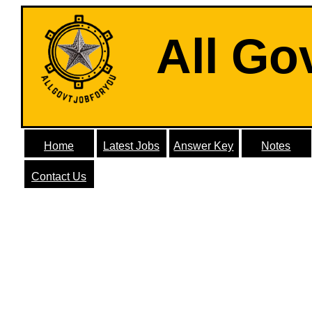
All Go
Home
Latest Jobs
Answer Key
Notes
Contact Us