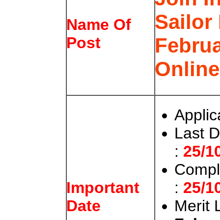
Sailor
Name Of
Februa
Post
Online
Applic
Last D
:
25/1
Compl
:
25/1
Important
Merit 
Date