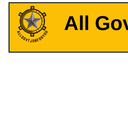
All Go