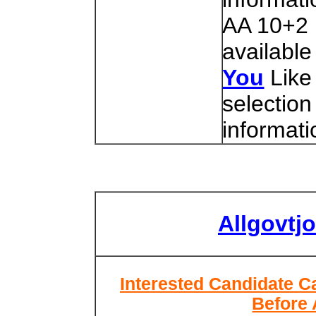
AA 10+2 
available
You
Like a
selectio
informati
Allgovtj
Interested Candidate Ca
Before 