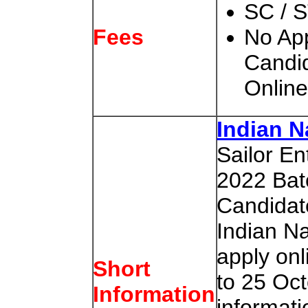
SC / S
No App
Fees
Candid
Online
Indian 
Sailor E
2022 Batc
Candidat
Indian N
apply on
Short
to 25 Oc
Information
informat