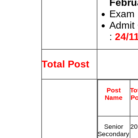
Febru
Exam 
Admit 
:
24/1
Total Post
Post
To
Name
Po
Senior
20
Secondary