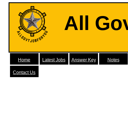
All Go
Home
Latest Jobs
Answer Key
Notes
Contact Us