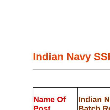
Indian Navy SSR
Name Of
Indian N
Post
Batch R