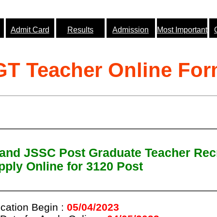
Admit Card
Results
Admission
Most Important
T Teacher Online For
and JSSC Post Graduate Teacher Re
pply Online for 3120 Post
ication Begin :
05/04/2023