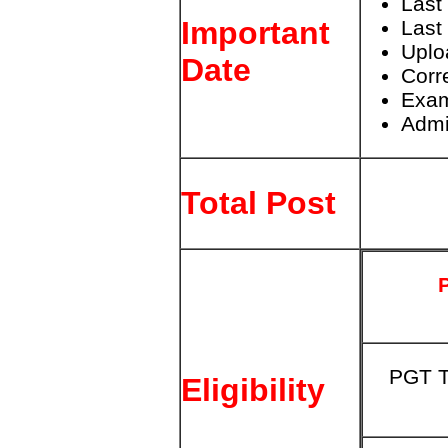
Last 
Important
Last
Uplo
Date
Corr
Exam
Admi
Total Post
PGT T
Eligibility