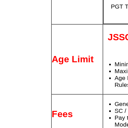
PGT T
JSS
Age Limit
Mini
Max
Age 
Rule
Gene
SC /
Fees
Pay 
Mode