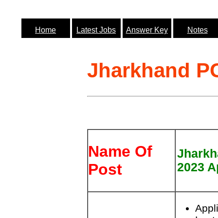
Home
Latest Jobs
Answer Key
Notes
Jharkhand PG
Name Of
Jharkh
2023 A
Post
Appl