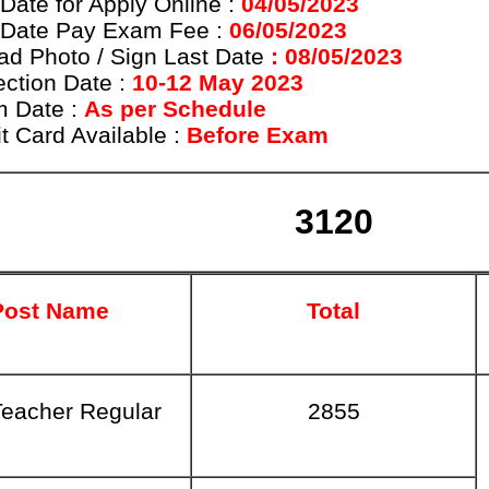
Date for Apply Online :
04/05/2023
 Date Pay Exam Fee :
06/05/2023
ad Photo / Sign Last
Date
: 08/05/2023
ection Date :
10-12 May 2023
 Date :
As per Schedule
t Card Available :
Before Exam
3120
Post Name
Total
eacher Regular
2855