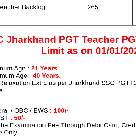
eacher Backlog
265
C Jharkhand PGT Teacher P
Limit as on 01/01/20
mum Age :
21 Years.
imum Age :
40 Years.
Relaxation Extra as per Jharkhand SSC PGTT
s :
ral / OBC / EWS
: 100/-
 ST
: 50/-
the Examination Fee Through Debit Card, Cred
 Only.