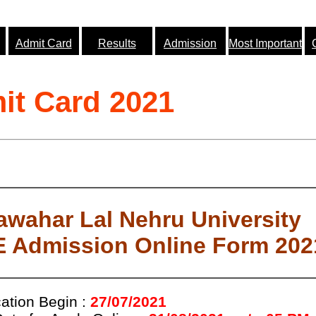
Admit Card
Results
Admission
Most Important
it Card 2021
awahar Lal Nehru University
 Admission Online Form 202
cation Begin :
27/07/2021