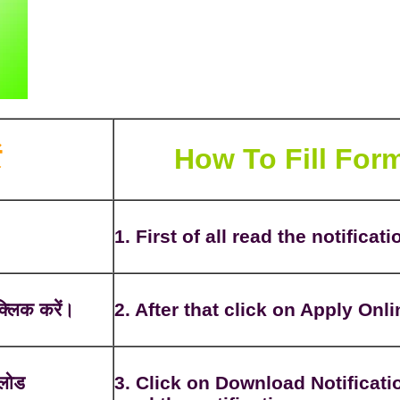
ं
How To Fill For
1. First of all read the notificati
्लिक करें।
2. After that click on Apply Onli
नलोड
3. Click on Download Notificati