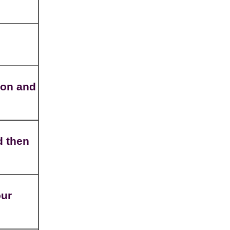
tion and
d then
our