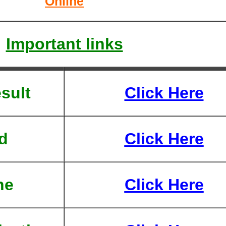
Online
Important links
sult
Click Here
d
Click Here
ne
Click Here