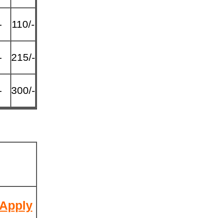
-
110/-
-
215/-
-
300/-
 Apply