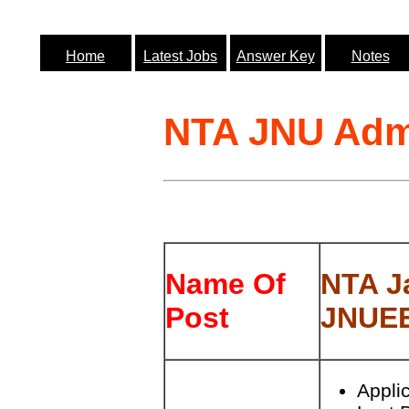
Home
Latest Jobs
Answer Key
Notes
NTA JNU Adm
Name Of
NTA J
Post
JNUEE
Appli