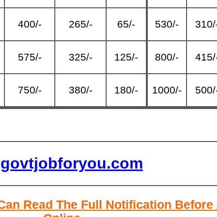
400/-
265/-
65/-
530/-
310/
575/-
325/-
125/-
800/-
415/
750/-
380/-
180/-
1000/-
500/
lgovtjobforyou.com
Can Read The Full Notification Before