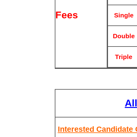
Fees
Single
Double
Triple
Al
Interested Candidate 