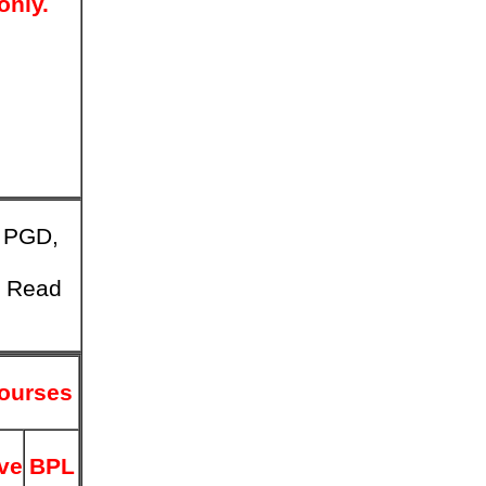
only.
, PGD,
n Read
ourses
ve
BPL