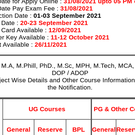
Date for Apply Online :
31/08/2021 upto 05 PM 
Date Pay Exam Fee :
31/08/2021
ction Date :
01-03 September 2021
Date :
20-23 September 2021
 Card Available
:
12/09/2021
r Key Available
:
11-12 October 2021
t Available
:
26/11/2021
 M.A, M.Phill, PhD., M.Sc, MPH, M.Tech, MCA
DOP / ADOP
ject Wise Details and Other Course Informatio
the Notification.
UG Courses
PG & Other C
General
Reserve
BPL
General
Reser