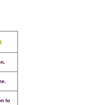
m
on.
ne.
on to