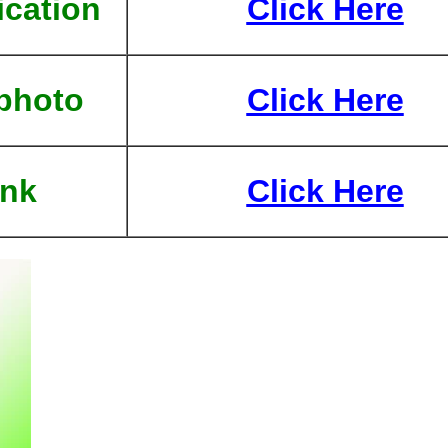
ication
Click Here
 photo
Click Here
ink
Click Here