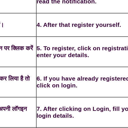
read the notification.
ं।
4. After that register yourself.
न पर क्लिक करें
5. To register, click on registra
enter your details.
कर लिया है तो
6. If you have already registere
click on login.
 अपनी लॉगइन
7. After clicking on Login, fill y
login details.