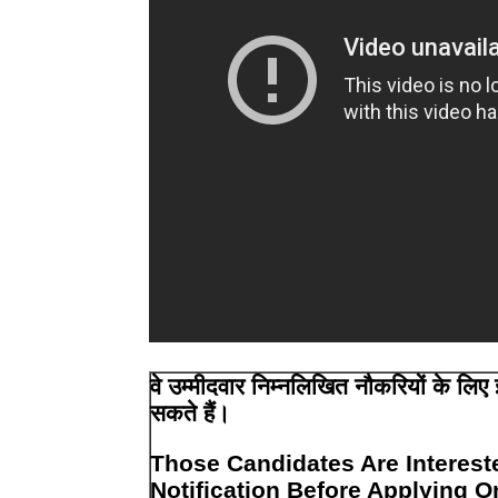
वे उम्मीदवार निम्नलिखित नौकरियों के लि
सकते हैं।
Those Candidates Are Interest
Notification Before Applying O