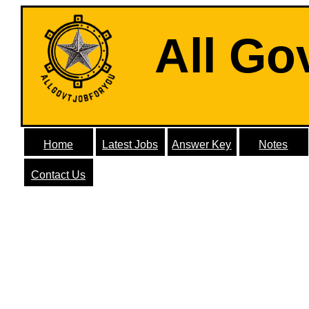
All Go
Home
Latest Jobs
Answer Key
Notes
Contact Us