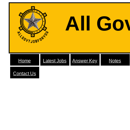
All Go
Home
Latest Jobs
Answer Key
Notes
Contact Us