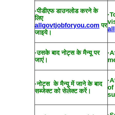
·पीडीएफ डाउनलोड करने के
·T
लिए
vi
allgovtjobforyou.com
पर
al
जाइये।
·उसके बाद नोट्स के मैन्यू पर
·A
जाएं।
me
·A
·नोट्स के मैन्यू में जाने के बाद
of
सब्जेक्ट को सेलेक्ट करें।
su
·S