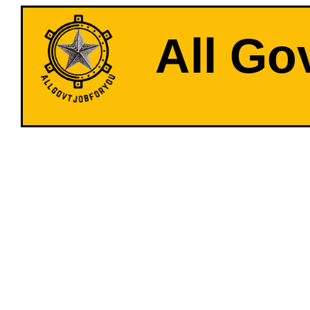
All Go