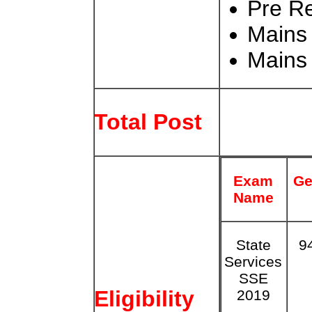
Pre Re
Mains 
Mains 
Total Post
Exam
G
Name
State
9
Services
SSE
Eligibility
2019