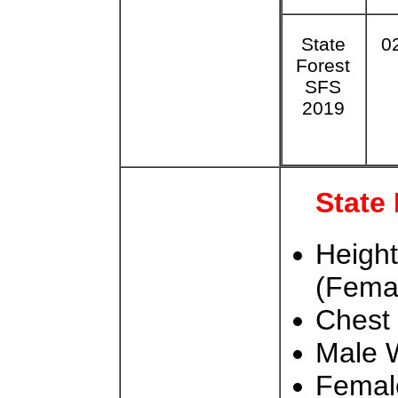
State
0
Forest
SFS
2019
State
Heigh
(Fema
Chest 
Male W
Female