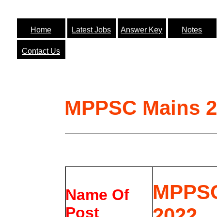
Home
Latest Jobs
Answer Key
Notes
Contact Us
MPPSC Mains 2
MPPSC
Name Of
2022
Post