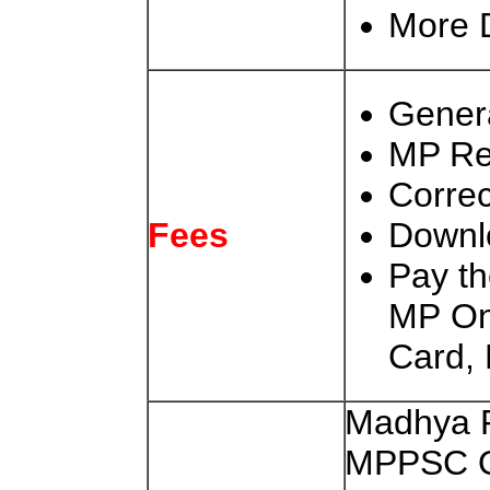
More D
Genera
MP Re
Correc
Downl
Fees
Pay t
MP Onl
Card,
Madhya P
MPPSC