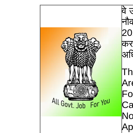
वे 
नौक
20
करन
अधि
Th
Ar
Fo
Ca
No
Ap