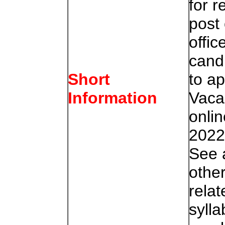
for r
post
office
cand
to a
Short
Vaca
Information
onli
2022
See 
othe
relat
sylla