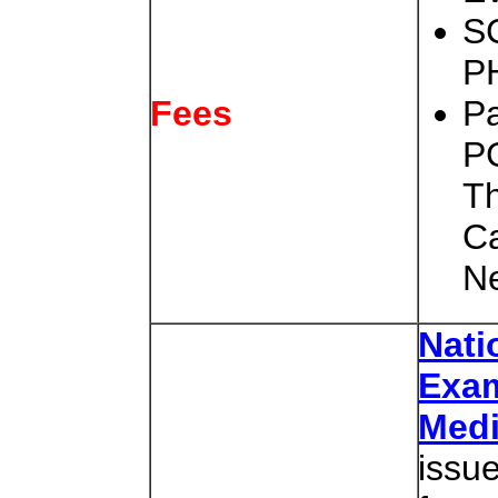
SC
P
P
Fees
P
T
Ca
Ne
Nati
Exam
Medi
issu