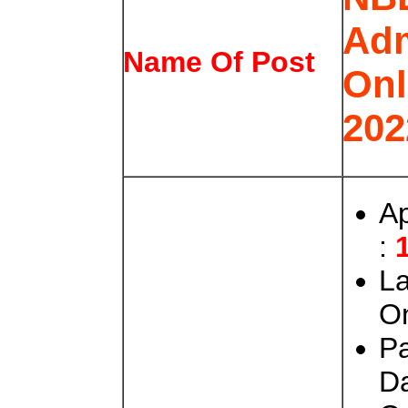
Adm
Name Of Post
Onl
202
Ap
:
La
On
P
D