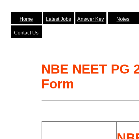
Home
Latest Jobs
Answer Key
Notes
Contact Us
NBE NEET PG 2
Form
NB