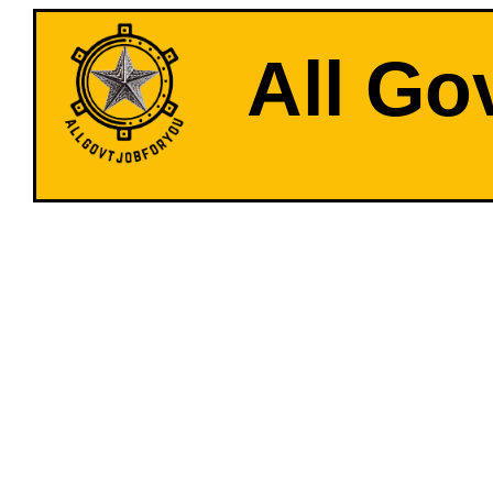
All Go