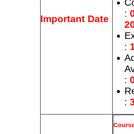
Co
:
0
Important Date
2
E
:
A
Av
:
Re
:
3
Cours