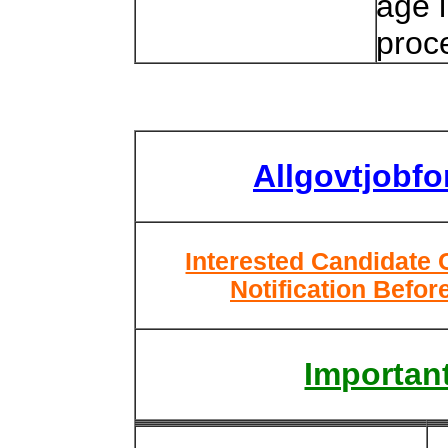
age l
proc
Allgovtjobf
Interested Candidate 
Notification Befor
Important