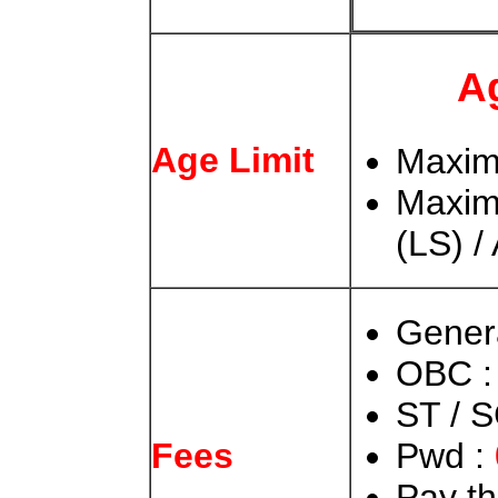
Ag
Age Limit
Maximu
Maximu
(LS) /
Gener
OBC 
ST / S
Pwd :
Fees
Pay t