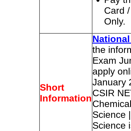
Card /
Only.
Nationa
the info
Exam June
apply on
January 2
Short
CSIR NET 
Information
Chemical 
Science |
Science i