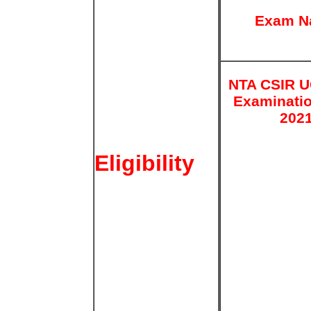
Exam N
NTA CSIR 
Examinati
202
Eligibility