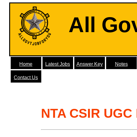
All Go
Home
Latest Jobs
Answer Key
Notes
Contact Us
NTA CSIR UGC 