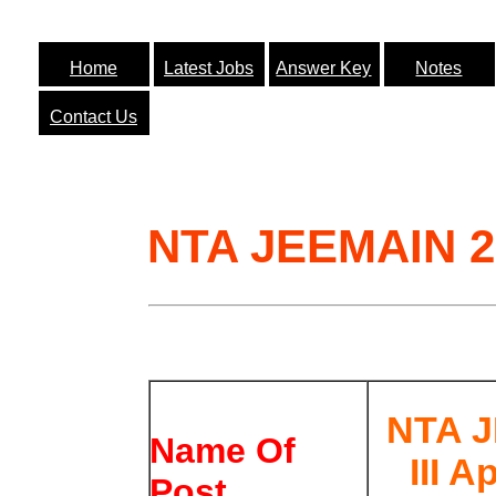
Home
Latest Jobs
Answer Key
Notes
Contact Us
NTA JEEMAIN 2
NTA 
Name Of
III 
Post