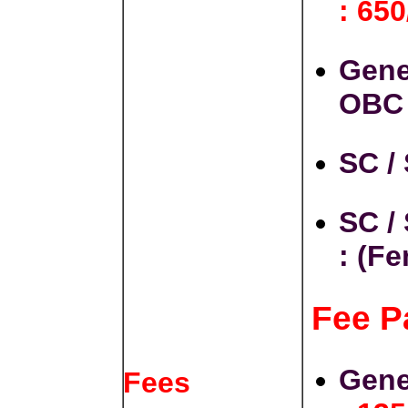
: 650
Gene
OB
SC /
SC /
:
(Fe
Fee P
Gene
Fees