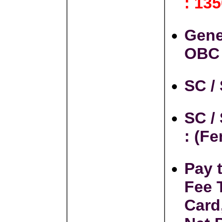
: 135
Gene
OB
SC /
SC /
:
(Fe
Pay 
Fee 
Card