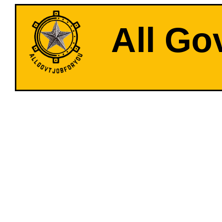
All Go