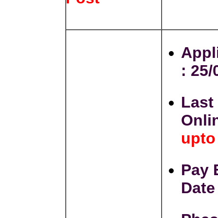
Appl
:
25/
Last
Onli
upto
Pay 
Date