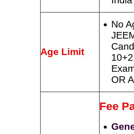
India
No Ag
JEEM
Cand
Age Limit
10+2
Exam
OR A
Fee Pa
Gene