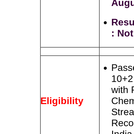
Augu
Resu
:
Not
Pass
10+2 
with 
Chem
Eligibility
Stre
Reco