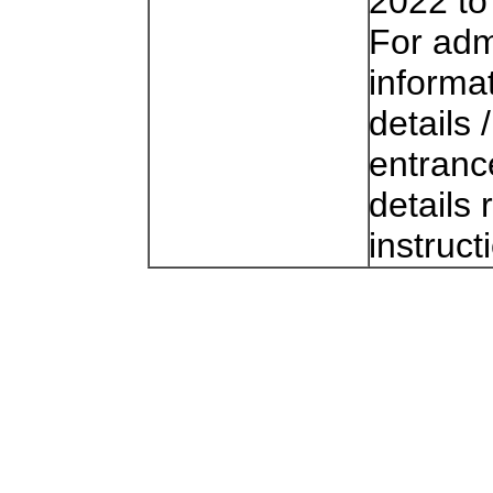
2022 to
For adm
informat
details /
entrance
details
instruct