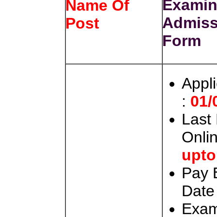
Examin
Name Of
Admiss
Post
Form
Appl
:
01/
Last 
Onli
upto
Pay 
Date
Exam