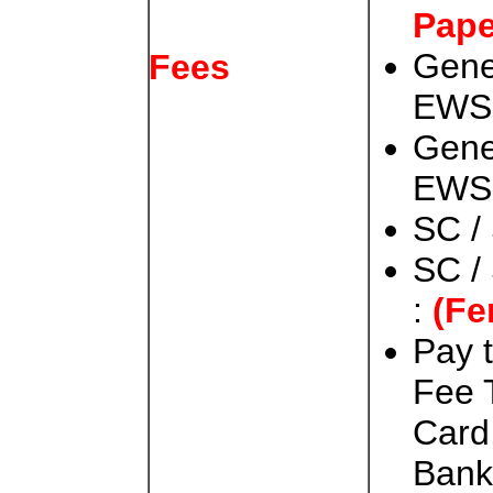
Pape
Gene
Fees
EW
Gene
EW
SC /
SC /
:
(Fe
Pay 
Fee 
Card
Bank