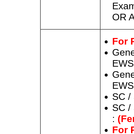
Exam
OR A
For 
Gene
EW
Gene
EW
SC /
SC /
:
(Fe
For 