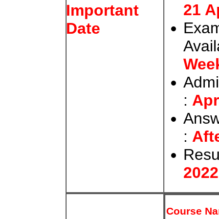
21 A
Important
Exam
Date
Avail
Wee
Admi
:
Apr
Answ
:
Aft
Resu
2022
Course N