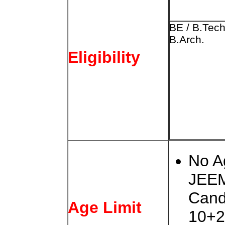
BE / B.Tech
B.Arch.
Eligibility
No A
JEEM
Cand
Age Limit
10+2