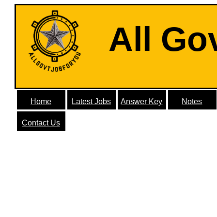
All Go
Home
Latest Jobs
Answer Key
Notes
Contact Us