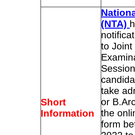
Nation
(NTA)
h
notifica
to Join
Examina
Session 
candida
take ad
or B.Arc
Short
the onli
Information
form b