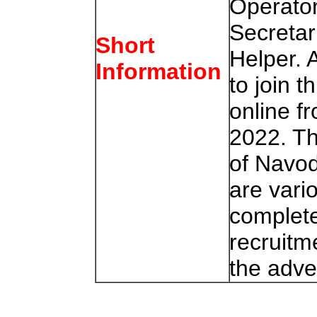
Operator
Secretar
Short
Helper. 
Information
to join t
online f
2022. Th
of Navod
are vari
complete
recruitm
the adve