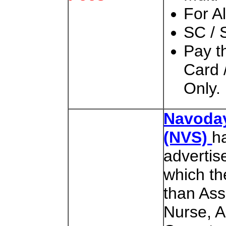
For A
SC / 
Pay t
Card 
Only.
Navoday
(NVS)
h
advertis
which th
than Ass
Nurse, A