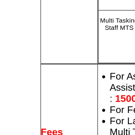
Multi Taski
Staff MTS
For A
Assis
:
1500
For F
For L
Multi 
Fees