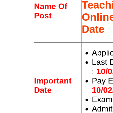
Teach
Name Of
Onlin
Post
Date
Appli
Last 
:
10/0
Pay E
Important
10/02
Date
Exam
Admit